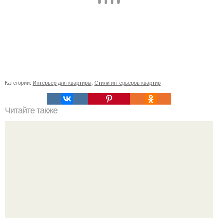
Категории:
Интерьер для квартиры
,
Стили интерьеров квартир
Читайте также
Гардеробная из гипсокартона.