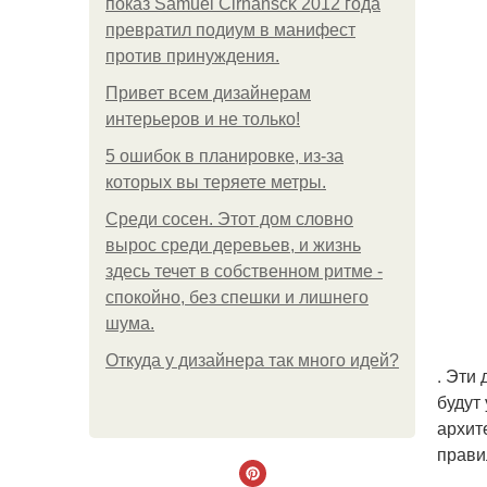
показ Samuel Cirnansck 2012 года
превратил подиум в манифест
против принуждения.
Привет всем дизайнерам
интерьеров и не только!
5 ошибок в планировке, из-за
которых вы теряете метры.
Среди сосен. Этот дом словно
вырос среди деревьев, и жизнь
здесь течет в собственном ритме -
спокойно, без спешки и лишнего
шума.
Откуда у дизайнера так много идей?
. Эти
будут
архит
прави