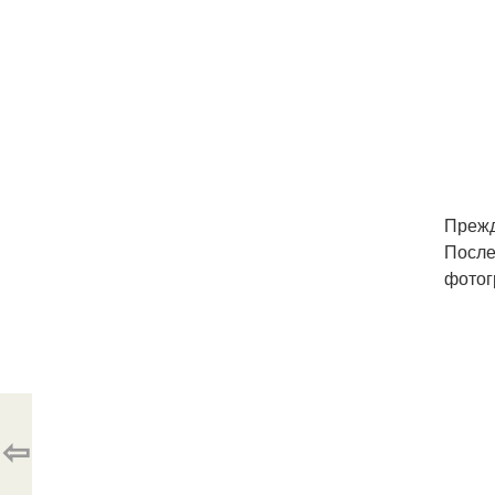
Прежд
После
фотог
⇦