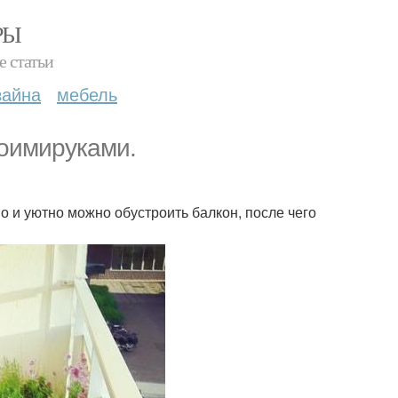
РЫ
е статьи
зайна
мебель
оимируками.
о и уютно можно обустроить балкон, после чего