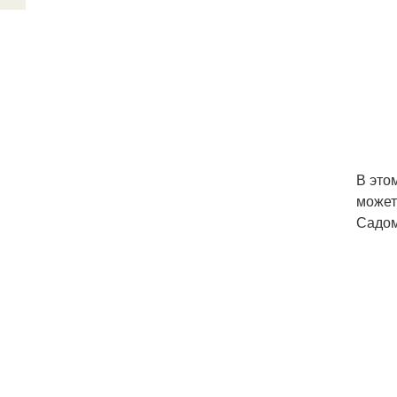
В это
может
Садом