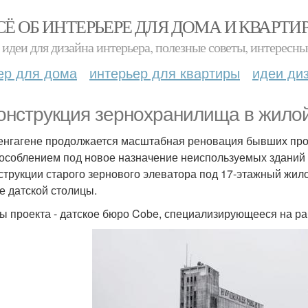
СЁ ОБ ИНТЕРЬЕРЕ ДЛЯ ДОМА И КВАРТИ
идеи для дизайна интерьера, полезные советы, интересны
ер для дома
интерьер для квартиры
идеи ди
онструкция зернохранилища в жилой
енгагене продолжается масштабная реновация бывших про
особлением под новое назначение неиспользуемых зданий 
струкции старого зернового элеватора под 17-этажный жило
е датской столицы.
ы проекта - датское бюро Cobe, специализирующееся на ра