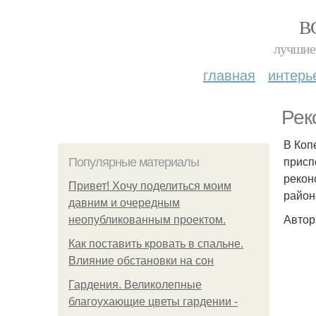
В
лучшие 
главная
интерь
Рек
В Коп
присп
Популярные материалы
рекон
Привет! Хочу поделиться моим
район
давним и очередным
Автор
неопубликованным проектом.
Как поставить кровать в спальне.
Влияние обстановки на сон
Гардения. Великолепные
благоухающие цветы гардении -