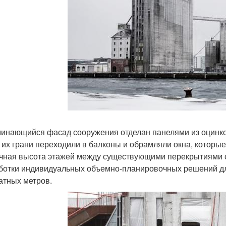
инающийся фасад сооружения отделан панелями из оцинко
 их грани переходили в балконы и обрамляли окна, которы
чная высота этажей между существующими перекрытиями 
ботки индивидуальных объемно-планировочных решений для
атных метров.