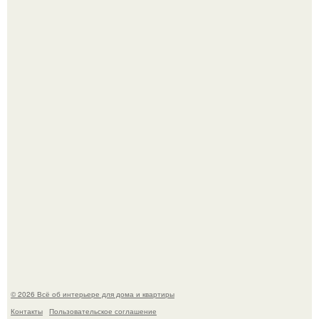
Готовясь к поездке, мы листали путеводители по городу
и наткнулись на фотографию белого дворца.
Квартира дипломата. Дизайнер Татьяна Сорокина -
Ильина создала классический интерьер для возрастной
пары в квартире площадью 82, 5 кв.
© 2026 Всё об интерьере для дома и квартиры
Контакты
Пользовательское соглашение