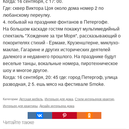
Когда: 16 сентября, с 17: 00.
Где: сквер Виктора Цоя около дома номер 2 по
любанскому переулку.
4. побывай на празднике фонтанов в Петергофе.
На большом каскаде гостям покажут мультимедийный
спектакль "Хождение за три Моря", рассказывающий о
покорителях стихий - Ермаке, Крузенштерне, миклухо-
маклае, Гагарине и других исторических деятелей
далекого и недавнего прошлого. На празднике будут
веселые танцы, вокальные номера, пиротехническое
шоу и многое другое.
Когда: 16 сентября, 20: 45 где: город Петергоф, улица
разводная, 2 5. ешь мясо на фестивале Smoke.
Категории:
Детская мебель
,
Интерьер для дома
,
Стили интерьеров квартир
,
Интерьер для квартиры
,
Дизайн интерьера дома
Читайте также