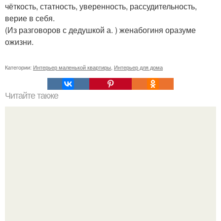
чёткость, статность, уверенность, рассудительность,
верие в себя.
(Из разговоров с дедушкой а. ) женабогиня оразуме
ожизни.
Категории:
Интерьер маленькой квартиры
,
Интерьер для дома
Читайте также
Плитка для печки в доме. Плитка для печи и камина -
какую выбрать и какой лучше обложить печь в доме.