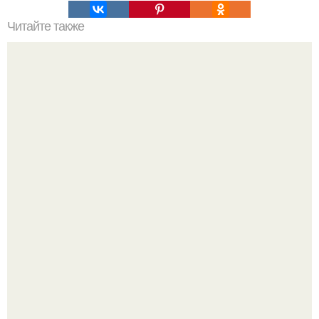
Читайте также
Особняк набоковых. На большой морской, 47 находится
особняк, напоминающий изящную шкатулку в стиле
модерн.