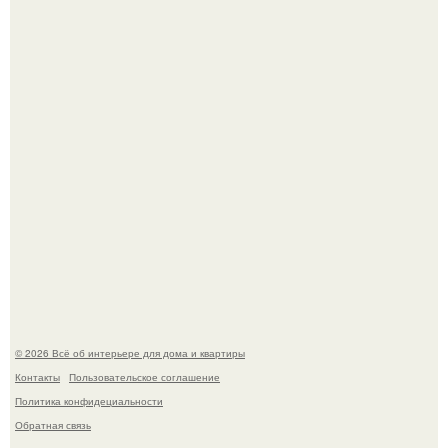
Детали решают всё: выход приянки чопры на показе Dior
обернулся шквалом критики из-за небрежного пошива.
Сокровища из Hoff.
© 2026 Всё об интерьере для дома и квартиры
Контакты
Пользовательское соглашение
Политика конфидециальности
Обратная связь