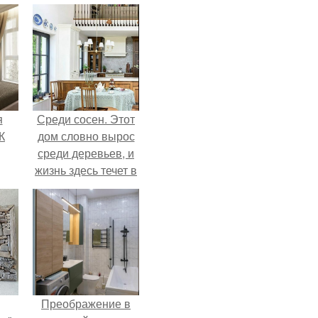
я
Среди сосен. Этот
К
дом словно вырос
среди деревьев, и
жизнь здесь течет в
собственном ритме
- спокойно, без
спешки и лишнего
шума.
Преображение в