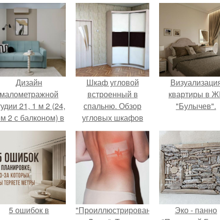
Дизайн
Шкаф угловой
Визуализаци
малометражной
встроенный в
квартиры в Ж
удии 21, 1 м 2 (24,
спальню. Обзор
"Булычев".
 м 2 с балконом) в
угловых шкафов
Краснодаре.
для спальни, и
фото
существующих
вариантов
5 ошибок в
"Проиллюстрированные
Эко - панно