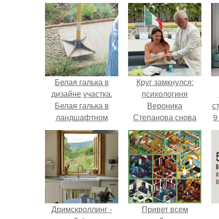
Белая галька в
Круг замкнулся:
дизайне участка.
психологиня
Белая галька в
Вероника
ст
ландшафтном
Степанова снова
9
дизайне
вышла замуж за
собственного
бывшего мужа.
Дримскроллинг -
Привет всем