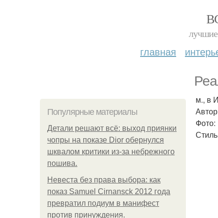
В
лучшие 
главная
интерь
Реа
м., в 
Автор
Популярные материалы
Фото:
Детали решают всё: выход приянки
Стиль
чопры на показе Dior обернулся
шквалом критики из-за небрежного
пошива.
Невеста без права выбора: как
показ Samuel Cirnansck 2012 года
превратил подиум в манифест
против принуждения.