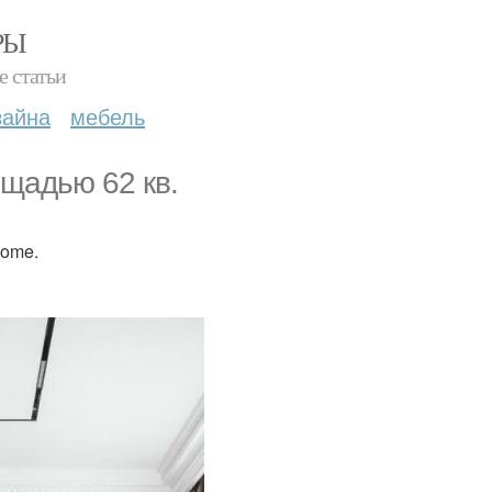
РЫ
е статьи
зайна
мебель
щадью 62 кв.
Home.