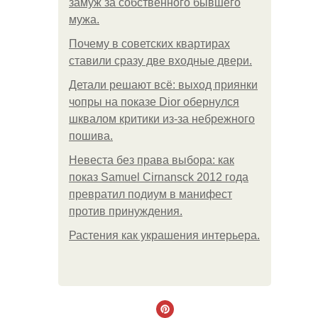
замуж за собственного бывшего
мужа.
Почему в советских квартирах
ставили сразу две входные двери.
Детали решают всё: выход приянки
чопры на показе Dior обернулся
шквалом критики из-за небрежного
пошива.
Невеста без права выбора: как
показ Samuel Cirnansck 2012 года
превратил подиум в манифест
против принуждения.
Растения как украшения интерьера.