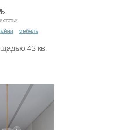
РЫ
е статьи
зайна
мебель
щадью 43 кв.