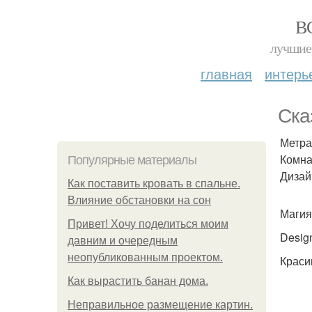
В
лучшие 
главная
интерь
Ска
Метраж
Комна
Популярные материалы
Дизай
Как поставить кровать в спальне.
Влияние обстановки на сон
Магия
Привет! Хочу поделиться моим
Desig
давним и очередным
неопубликованным проектом.
Краси
Как вырастить банан дома.
Неправильное размещение картин.