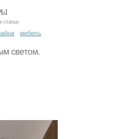
РЫ
е статьи
зайна
мебель
ым светом.