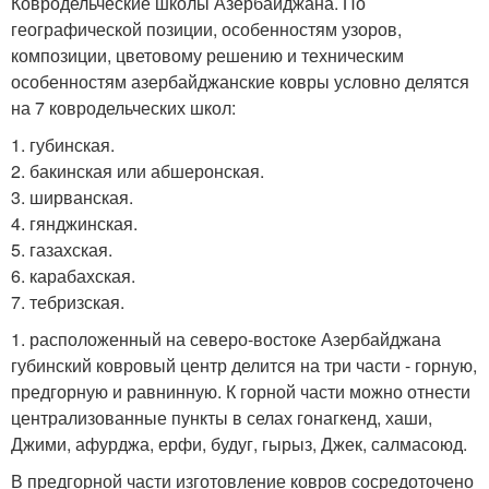
Ковродельческие школы Азербайджана. По
географической позиции, особенностям узоров,
композиции, цветовому решению и техническим
особенностям азербайджанские ковры условно делятся
на 7 ковродельческих школ:
1. губинская.
2. бакинская или абшеронская.
3. ширванская.
4. гянджинская.
5. газахская.
6. карабахская.
7. тебризская.
1. расположенный на северо-востоке Азербайджана
губинский ковровый центр делится на три части - горную,
предгорную и равнинную. К горной части можно отнести
централизованные пункты в селах гонагкенд, хаши,
Джими, афурджа, ерфи, будуг, гырыз, Джек, салмасоюд.
В предгорной части изготовление ковров сосредоточено