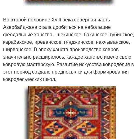
Во второй половине Xviii века северная часть
Азербайджана стала дробиться на небольшие
феодальные ханства - шекинское, бакинское, губинское,
карабахское, иреванское, гянджинское, нахчыванское,
ширванское. В эпоху ханств производство ковров
значительно расширилось, каждое ханство имело свою
ковровую мастерскую. Развитие искусства ковроделия в
этот период создало предпосылки для формирования
ковродельческих школ.