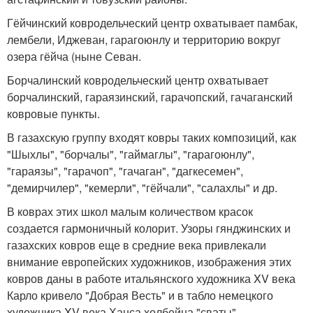
Гёйчинский ковродельческий центр охватывает памбак,
лембели, Иджеван, гарагоюнлу и территорию вокруг
озера гёйча (ныне Севан.
Борчалинский ковродельческий центр охватывает
борчалинский, гараязинский, гарачопский, гачаганский
ковровые пункты.
В газахскую группу входят ковры таких композиций, как
"Шыхлы", "борчалы", "гаймаглы", "гарагоюнлу",
"гараязы", "гарачоп", "гачаган", "дагкесемен",
"демирчилер", "кемерли", "гёйчали", "салахлы" и др.
В коврах этих школ малым количеством красок
создается гармоничный колорит. Узоры гянджинских и
газахских ковров еще в средние века привлекали
внимание европейских художников, изображения этих
ковров даны в работе итальянского художника XV века
Карло кривело "Добрая Весть" и в табло немецкого
художника XV века Ханса холбейна "сваты".