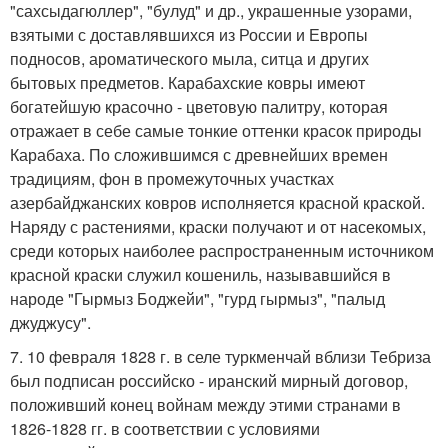
"сахсыдагюллер", "булуд" и др., украшенные узорами,
взятыми с доставлявшихся из России и Европы
подносов, ароматического мыла, ситца и других
бытовых предметов. Карабахские ковры имеют
богатейшую красочно - цветовую палитру, которая
отражает в себе самые тонкие оттенки красок природы
Карабаха. По сложившимся с древнейших времен
традициям, фон в промежуточных участках
азербайджанских ковров исполняется красной краской.
Наряду с растениями, краски получают и от насекомых,
среди которых наиболее распространенным источником
красной краски служил кошениль, называвшийся в
народе "Гырмыз Боджейи", "гурд гырмыз", "палыд
джуджусу".
7. 10 февраля 1828 г. в селе туркменчай вблизи Тебриза
был подписан российско - иранский мирный договор,
положивший конец войнам между этими странами в
1826-1828 гг. в соответствии с условиями