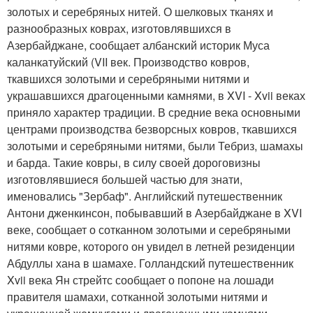
золотых и серебряных нитей. О шелковых тканях и
разнообразных коврах, изготовлявшихся в
Азербайджане, сообщает албанский историк Муса
каланкатуйский (VII век. Производство ковров,
ткавшихся золотыми и серебряными нитями и
украшавшихся драгоценными камнями, в XVI - Xvii веках
приняло характер традиции. В средние века основными
центрами производства безворсных ковров, ткавшихся
золотыми и серебряными нитями, были Тебриз, шамахы
и барда. Такие ковры, в силу своей дороговизны
изготовлявшиеся большей частью для знати,
именовались "Зербаф". Английский путешественник
Антони дженкинсон, побывавший в Азербайджане в XVI
веке, сообщает о сотканном золотыми и серебряными
нитями ковре, которого он увидел в летней резиденции
Абдуллы хана в шамахе. Голландский путешественник
Xvii века Ян стрейтс сообщает о попоне на лошади
правителя шамахи, сотканной золотыми нитями и