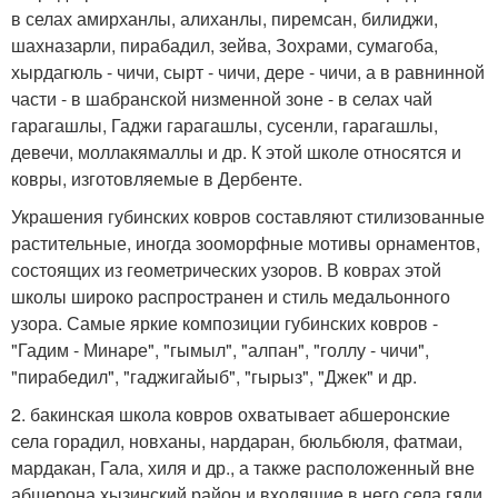
в селах амирханлы, алиханлы, пиремсан, билиджи,
шахназарли, пирабадил, зейва, Зохрами, сумагоба,
хырдагюль - чичи, сырт - чичи, дере - чичи, а в равнинной
части - в шабранской низменной зоне - в селах чай
гарагашлы, Гаджи гарагашлы, сусенли, гарагашлы,
девечи, моллакямаллы и др. К этой школе относятся и
ковры, изготовляемые в Дербенте.
Украшения губинских ковров составляют стилизованные
растительные, иногда зооморфные мотивы орнаментов,
состоящих из геометрических узоров. В коврах этой
школы широко распространен и стиль медальонного
узора. Самые яркие композиции губинских ковров -
"Гадим - Минаре", "гымыл", "алпан", "голлу - чичи",
"пирабедил", "гаджигайыб", "гырыз", "Джек" и др.
2. бакинская школа ковров охватывает абшеронские
села горадил, новханы, нардаран, бюльбюля, фатмаи,
мардакан, Гала, хиля и др., а также расположенный вне
абшерона хызинский район и входящие в него села гяди,