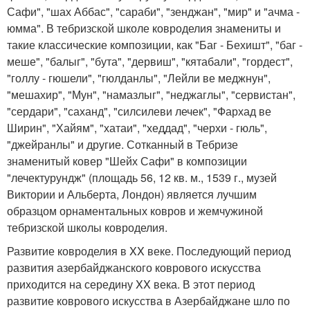
Сафи", "шах Аббас", "сараби", "зенджан", "мир" и "ачма -
юмма". В тебризской школе ковроделия знамениты и
такие классические композиции, как "Баг - Бехишт", "баг -
меше", "балыг", "бута", "дервиш", "кятабали", "гордест",
"голлу - гюшели", "гюлданлы", "Лейли ве меджнун",
"мешахир", "Мун", "намазлыг", "неджаглы", "сервистан",
"сердари", "саханд", "силсилеви лечек", "Фархад ве
Ширин", "Хайям", "хатаи", "хеддад", "черхи - гюль",
"джейранлы" и другие. Сотканный в Тебризе
знаменитый ковер "Шейх Сафи" в композиции
"лечектурундж" (площадь 56, 12 кв. м., 1539 г., музей
Виктории и Альберта, Лондон) является лучшим
образцом орнаментальных ковров и жемчужиной
тебризской школы ковроделия.
Развитие ковроделия в XX веке. Последующий период
развития азербайджанского коврового искусства
приходится на середину XX века. В этот период
развитие коврового искусства в Азербайджане шло по