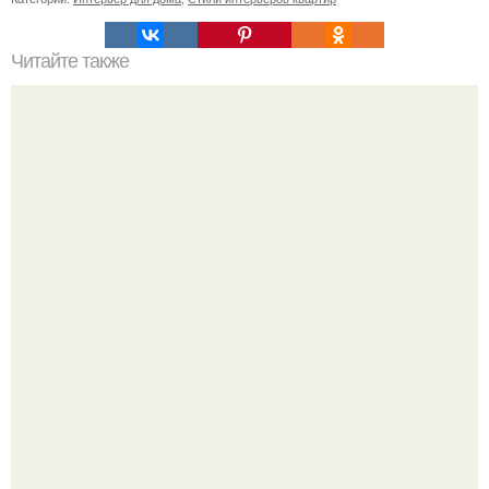
Читайте также
Душевые поддоны. Поддон для душа служит
основанием душевой кабины и изготавливается из
различных материалов.