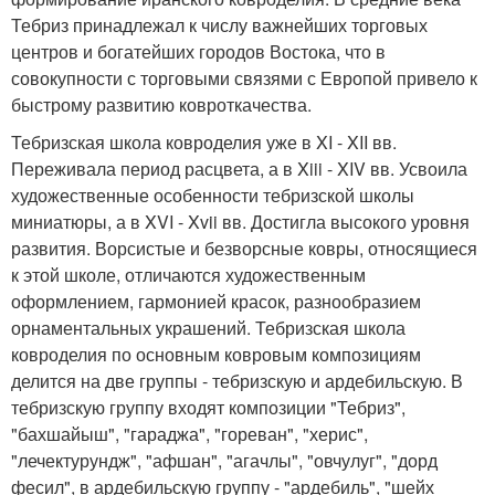
Тебриз принадлежал к числу важнейших торговых
центров и богатейших городов Востока, что в
совокупности с торговыми связями с Европой привело к
быстрому развитию ковроткачества.
Тебризская школа ковроделия уже в XI - XII вв.
Переживала период расцвета, а в Xiii - XIV вв. Усвоила
художественные особенности тебризской школы
миниатюры, а в XVI - Xvii вв. Достигла высокого уровня
развития. Ворсистые и безворсные ковры, относящиеся
к этой школе, отличаются художественным
оформлением, гармонией красок, разнообразием
орнаментальных украшений. Тебризская школа
ковроделия по основным ковровым композициям
делится на две группы - тебризскую и ардебильскую. В
тебризскую группу входят композиции "Тебриз",
"бахшайыш", "гараджа", "гореван", "херис",
"лечектурундж", "афшан", "агачлы", "овчулуг", "дорд
фесил", в ардебильскую группу - "ардебиль", "шейх