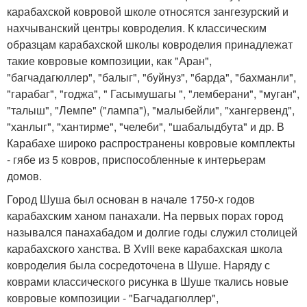
карабахской ковровой школе относятся зангезурский и
нахчыванский центры ковроделия. К классическим
образцам карабахской школы ковроделия принадлежат
такие ковровые композиции, как "Аран",
"багчадагюллер", "балыг", "буйнуз", "барда", "бахманли",
"гарабаг", "годжа", " Гасымушагы ", "лемберани", "муган",
"талыш", "Лемпе" ("лампа"), "малыбейли", "хангервенд",
"ханлыг", "хантирме", "челеби", "шабалыдбута" и др. В
Карабахе широко распространены ковровые комплекты
- гябе из 5 ковров, приспособленные к интерьерам
домов.
Город Шуша был основан в начале 1750-х годов
карабахским ханом панахали. На первых порах город
назывался панахабадом и долгие годы служил столицей
карабахского ханства. В Xviii веке карабахская школа
ковроделия была сосредоточена в Шуше. Наряду с
коврами классического рисунка в Шуше ткались новые
ковровые композиции - "Багчадагюллер",