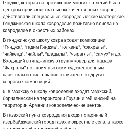
Гяндже, которая на протяжении многих столетий была
центром производства высококачественных ковров,
действовали специальные ковродельческие мастерские.
Гянджинская школа ковроделия позитивно влияла на
ковроделие в окрестных районах.
В гянджинскую школу ковра входят композиции
"Гянджа", "гадим Гянджа", "голкенд", "фахралы",
"чайкенд", "чайлы", "шадылы", "чыраглы", "самух" и др.
Входящий в гянджинскую группу ковер для намаза
"Фахралы" по своим высоким художественным
качествам и стилю ткания отличается от других
ковровых композиций.
5. в газахскую школу ковроделия входят газахский,
борчалинский на территории Грузии и гёйчинский на
территории Армении ковродельческие центры.
В газахский пункт ковроделия входят старинный
азербайджанский город газах и окрестные села, а также
агстафинский и товузский районы.