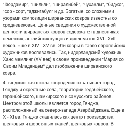
"Кюрдамир", "шильян", "ширалибей", "чуханлы", "биджо",
"сор - сор", "аджигабул" и др. Богатые, со сложными
узорами композиции ширванских ковров известны со
средневековья. Ценные сведения о художественной
ценности ширванских ковров содержатся в дневниках
немецких, английских купцов и дипломатов XVI - Xviii
веков. Еще в XIV - XV вв. Эти ковры в табло европейских
художников воспевались. Так, нидерландский художник
Ханс мемлинг (XV век) в своем произведении "Мария со
Своим Младенцем" дал изображение ширванского
ковра.
4. гянджинская школа ковроделия охватывает город
Гянджу и окрестные села, территории гедабейского,
геранбойского, шамкирского и самухского районов.
Центром этой школы является город Гянджа,
расположенный на северо-западе Азербайджана. Еще в
X - XI вв. Гянджа славилась как центр производства
шелковых и шерстяных тканей, шелковых ковров. В