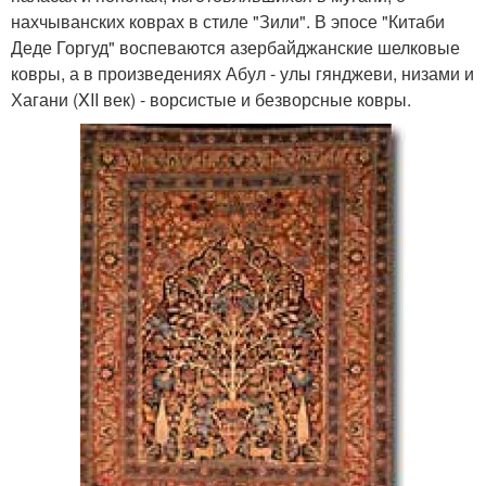
нахчыванских коврах в стиле "Зили". В эпосе "Китаби
Деде Горгуд" воспеваются азербайджанские шелковые
ковры, а в произведениях Абул - улы гянджеви, низами и
Хагани (XII век) - ворсистые и безворсные ковры.