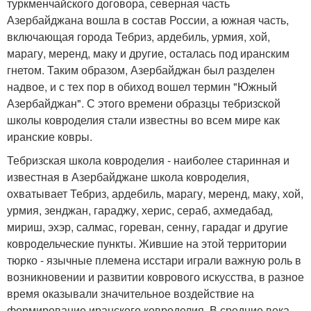
туркменчайского договора, северная часть
Азербайджана вошла в состав России, а южная часть,
включающая города Тебриз, ардебиль, урмия, хой,
марагу, меренд, маку и другие, осталась под иранским
гнетом. Таким образом, Азербайджан был разделен
надвое, и с тех пор в обиход вошел термин "Южный
Азербайджан". С этого времени образцы тебризской
школы ковроделия стали известны во всем мире как
иранские ковры.
Тебризская школа ковроделия - наиболее старинная и
известная в Азербайджане школа ковроделия,
охватывает Тебриз, ардебиль, марагу, меренд, маку, хой,
урмия, зенджан, гараджу, херис, сераб, ахмедабад,
мириш, эхэр, салмас, гореван, сенну, гарадаг и другие
ковродельческие пункты. Жившие на этой территории
тюрко - язычные племена исстари играли важную роль в
возникновении и развитии коврового искусства, в разное
время оказывали значительное воздействие на
формирование иранского ковроделия. В средние века