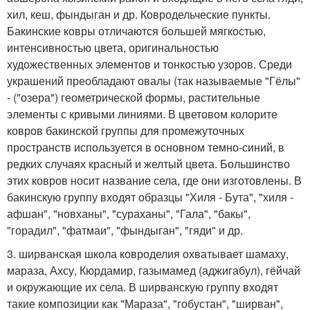
хил, кеш, фындыган и др. Ковродельческие пункты.
Бакинские ковры отличаются большей мягкостью,
интенсивностью цвета, оригинальностью
художественных элементов и тонкостью узоров. Среди
украшений преобладают овалы (так называемые "Гёлы"
- ("озера") геометрической формы, растительные
элементы с кривыми линиями. В цветовом колорите
ковров бакинской группы для промежуточных
пространств используется в основном темно-синий, в
редких случаях красный и желтый цвета. Большинство
этих ковров носит название села, где они изготовлены. В
бакинскую группу входят образцы "Хиля - Бута", "хиля -
афшан", "новханы", "сураханы", "Гала", "бакы",
"горадил", "фатмаи", "фындыган", "гяди" и др.
3. ширванская школа ковроделия охватывает шамаху,
мараза, Ахсу, Кюрдамир, газымамед (аджигабул), гёйчай
и окружающие их села. В ширванскую группу входят
такие композиции как "Мараза", "гобустан", "ширван",