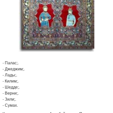
- Палас;.
- Джеджим;.
- Лады;.
- Килим;.
- Шедде;.
- Верни;.
- Зили;.
- Сумах.