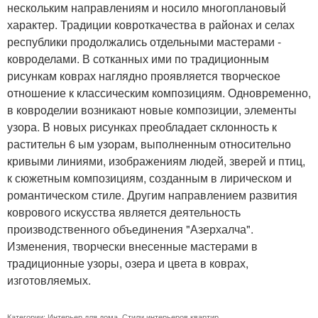
нескольким направлениям и носило многоплановый
характер. Традиции ковроткачества в районах и селах
республики продолжались отдельными мастерами -
ковроделами. В сотканных ими по традиционным
рисункам коврах наглядно проявляется творческое
отношение к классическим композициям. Одновременно,
в ковроделии возникают новые композиции, элементы
узора. В новых рисунках преобладает склонность к
растительн 6 ым узорам, выполненным относительно
кривыми линиями, изображениям людей, зверей и птиц,
к сюжетным композициям, созданным в лирическом и
романтическом стиле. Другим направлением развития
коврового искусства является деятельность
производственного объединения "Азерхалча".
Изменения, творчески внесенные мастерами в
традиционные узоры, озера и цвета в коврах,
изготовляемых.
Категории:
Интерьер для дома
,
Стили интерьеров квартир