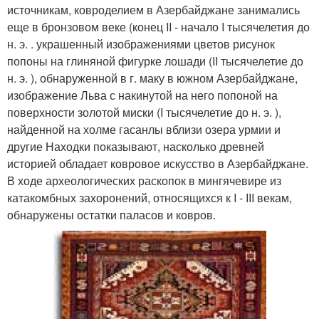
источникам, ковроделием в Азербайджане занимались
еще в бронзовом веке (конец II - начало I тысячелетия до
н. э. . украшенный изображениями цветов рисунок
попоны на глиняной фигурке лошади (II тысячелетие до
н. э. ), обнаруженной в г. маку в южном Азербайджане,
изображение Льва с накинутой на него попоной на
поверхности золотой миски (I тысячелетие до н. э. ),
найденной на холме гасанлы вблизи озера урмии и
другие Находки показывают, насколько древней
историей обладает ковровое искусство в Азербайджане.
В ходе археологических раскопок в мингячевире из
катакомбных захоронений, относящихся к I - III векам,
обнаружены остатки паласов и ковров.