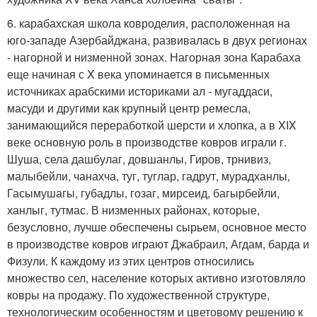
6. карабахская школа ковроделия, расположенная на
юго-западе Азербайджана, развивалась в двух регионах
- нагорной и низменной зонах. Нагорная зона Карабаха
еще начиная с X века упоминается в письменных
источниках арабскими историками ал - мугаддаси,
масуди и другими как крупный центр ремесла,
занимающийся переработкой шерсти и хлопка, а в XIX
веке основную роль в производстве ковров играли г.
Шуша, села дашбулаг, довшанлы, Гиров, трнивиз,
малыбейли, чанахча, туг, туглар, гадрут, мурадханлы,
Гасымушагы, губадлы, гозаг, мирсеид, багырбейли,
ханлыг, тутмас. В низменных районах, которые,
безусловно, лучше обеспечены сырьем, основное место
в производстве ковров играют Джабраил, Агдам, барда и
Физули. К каждому из этих центров относились
множество сел, население которых активно изготовляло
ковры на продажу. По художественной структуре,
технологическим особенностям и цветовому решению к