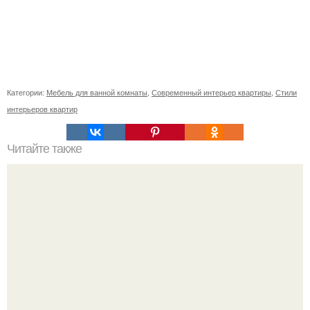
Категории:
Мебель для ванной комнаты
,
Современный интерьер квартиры
,
Стили
интерьеров квартир
Читайте также
Советские мебельные стенки названия. Вещи века:
советские стенки 80-х.