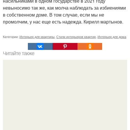
насильниками в одном государстве в 2021 году
невыносимо так же, как молча наблюдать за избиениями
в собственном доме. В том случае, если мы не
промолчим, у нас еще есть надежда. Кирилл мартынов.
Категории:
Интерьер для квартиры
,
Стили интерьеров квартир
,
Интерьер для дома
Читайте также
Вертикальная или горизонтальная плитка в ванной.
Горизонтальная или вертикальная укладка плитки: так ли
это важно