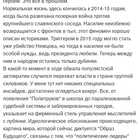
героем. Это все в прошлом.
Нормальная жизнь здесь кончилась к 2014-15 годам,
когда была развязана позорная война против
крупнейшего славянского соседа. Насилие неизбежно
возвращается с фронтов в тыл, этот феномен хорошо
описан историками. Триггером в 2015 году могло стать
уже убийство Немцова, но тогда в насилии не было
особой нужды, ведь президента любили. Теперь между
ним и народом остались только дубинки.
В какой-то момент в ходе обвала популистской
автократии случился перехват власти в стране группой
силовиков. У меня тут нет никаких специальных
инсайдов, достаточно оглядеться вокруг. Все, от
появления "Политруков" в школах до парализованной
судебной системы и заблокированных городов,
указывает на фирменный стиль управления мыслителей
с лубянки. Идеологическое обоснование происходящего,
картина мира, которой сейчас диктуется "Образ
Будущего", связаны с тем, что "политические лидеры"