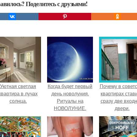
авилось? Поделитесь с друзьями!
Уютная светлая
Когда будет первый
Почему в советс
квартира в лучах
день новолуния.
квартирах став
солнца.
Ритуалы на
сразу две вход
НОВОЛУНИЕ.
двери.
Новолуние - это
первый день
лунного месяца.