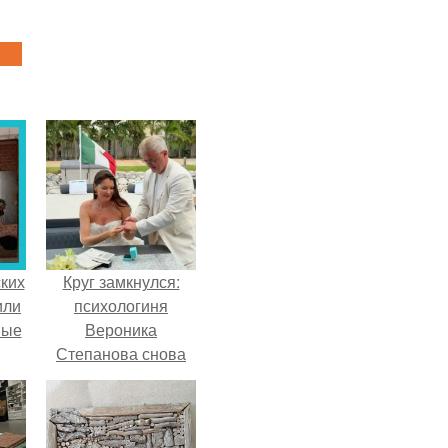
ких
Круг замкнулся:
или
психологиня
ные
Вероника
Степанова снова
вышла замуж за
собственного
бывшего мужа.