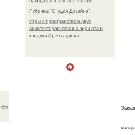
находится в Москве, Россия.
Рубрика: "Студия Дизайна".
Игры с пространством двух
архитекторов: японца эири ота и
канадки Ирен гардпуа.
⇦
Заказ
Категори