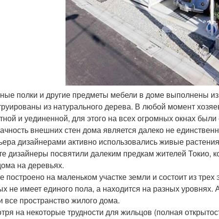
жные полки и другие предметы мебели в доме выполнены из
труированы из натурального дерева. В любой момент хозяев
тной и уединенной, для этого на всех огромных окнах был
ачность внешних стен дома является далеко не единствен
ьера дизайнерами активно использовались живые растения
те дизайнеры посвятили далеким предкам жителей Токио, 
дома на деревьях.
е построено на маленьком участке земли и состоит из трех 
ых не имеет единого пола, а находится на разных уровнях.
и все пространство жилого дома.
тря на некоторые трудности для жильцов (полная открытост