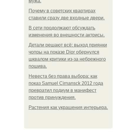
мужа.
Почему в советских квартирах
ставили сразу две входные двери.
В сети продолжают обсуждать
изменения во внешности актрисы.
Детали решают всё: выход приянки
чопры на показе Dior обернулся
шквалом критики из-за небрежного
пошива.
Невеста без права выбора: как
показ Samuel Cirnansck 2012 года
превратил подиум в манифест
против принуждения.
Растения как украшения интерьера.