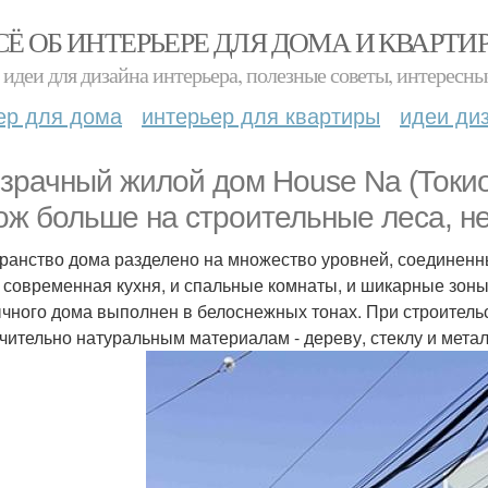
СЁ ОБ ИНТЕРЬЕРЕ ДЛЯ ДОМА И КВАРТИ
идеи для дизайна интерьера, полезные советы, интересны
ер для дома
интерьер для квартиры
идеи ди
зрачный жилой дом House Na (Токио)
ож больше на строительные леса, н
ранство дома разделено на множество уровней, соединен
и современная кухня, и спальные комнаты, и шикарные зон
чного дома выполнен в белоснежных тонах. При строитель
чительно натуральным материалам - дереву, стеклу и мета