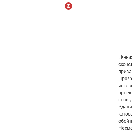
. Кни
сконс
прива
Прозр
интер
проек
свои 
Здани
котор
обойт
Несмо