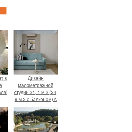
т в
Дизайн
а
малометражной
ла!
студии 21, 1 м 2 (24,
9 м 2 с балконом) в
Краснодаре.