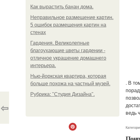
Как вырастить банан дома.
Неправильное размещение картин.
5 ошибок размещения картин на
стенах
Гардения. Великолепные
благоухающие цветы гардении -
отличное украшение домашнего
интерьера.
Нью-йоркская квартира, которая
. В т
больше похожа на частный музей.
порад
Рубрика: "Студия Дизайна".
позво
⇦
доста
ведь 
Категори
Понр