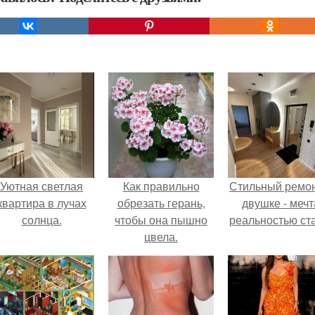
Уютная светлая
Как правильно
Стильный ремон
квартира в лучах
обрезать герань,
двушке - мечт
солнца.
чтобы она пышно
реальностью ста
цвела.