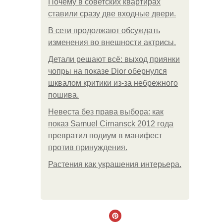
Почему в советских квартирах
ставили сразу две входные двери.
В сети продолжают обсуждать
изменения во внешности актрисы.
Детали решают всё: выход приянки
чопры на показе Dior обернулся
шквалом критики из-за небрежного
пошива.
Невеста без права выбора: как
показ Samuel Cirnansck 2012 года
превратил подиум в манифест
против принуждения.
Растения как украшения интерьера.