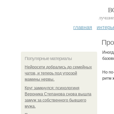
В
лучшие 
главная
интерь
Про
Иногд
базов
Популярные материалы
Нейросети добрались до семейных
Но по
чатов, и теперь под угрозой
ритм 
мамины нервы.
Круг замкнулся: психологиня
Вероника Степанова снова вышла
замуж за собственного бывшего
мужа.