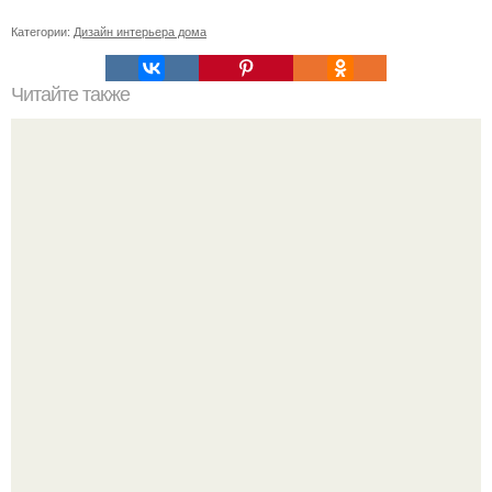
Категории:
Дизайн интерьера дома
Читайте также
Резьба по дереву в стиле барокко. Резьба по дереву:
стилистические направления и характерные узоры.