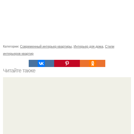
Категории:
Современный интерьер квартиры
,
Интерьер для дома
,
Стили
интерьеров квартир
Читайте также
Апартаменты Mariella от студии Luca Peralta // 02.