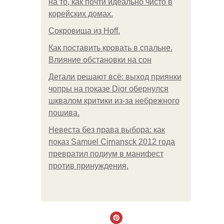
на то, как почти идеально чисто в
корейских домах.
Сокровища из Hoff.
Как поставить кровать в спальне.
Влияние обстановки на сон
Детали решают всё: выход приянки
чопры на показе Dior обернулся
шквалом критики из-за небрежного
пошива.
Невеста без права выбора: как
показ Samuel Cirnansck 2012 года
превратил подиум в манифест
против принуждения.