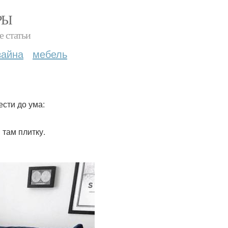
РЫ
е статьи
зайна
мебель
ести до ума:
 там плитку.