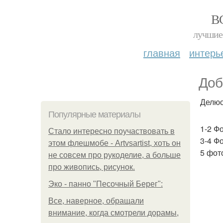
В
лучшие 
главная
интерь
Доб
Делюс
Популярные материалы
1-2 Ф
Стало интересно поучаствовать в
3-4 Фо
этом флешмобе - Artvsartist, хоть он
5 фот
не совсем про рукоделие, а больше
про живопись, рисунок.
Эко - панно "Песочный Берег":
Все, наверное, обращали
внимание, когда смотрели дорамы,