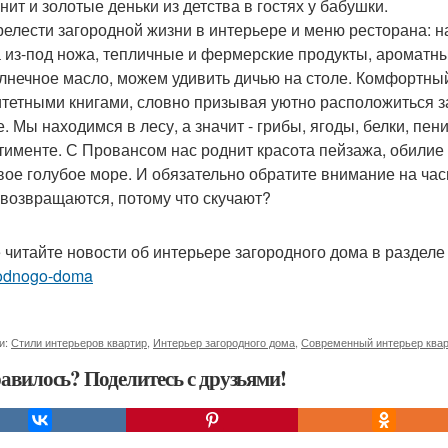
нит и золотые деньки из детства в гостях у бабушки.
релести загородной жизни в интерьере и меню ресторана: н
 из-под ножа, тепличные и фермерские продукты, ароматн
лнечное масло, можем удивить дичью на столе. Комфортны
итетными книгами, словно призывая уютно расположиться за
. Мы находимся в лесу, а значит - грибы, ягоды, белки, пен
тименте. С Провансом нас роднит красота пейзажа, обилие
вое голубое море. И обязательно обратите внимание на час
 возвращаются, потому что скучают?
 читайте новости об интерьере загородного дома в раздел
odnogo-doma
и:
Стили интерьеров квартир
,
Интерьер загородного дома
,
Современный интерьер ква
авилось? Поделитесь с друзьями!