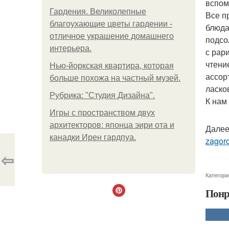
вспом
Гардения. Великолепные
Все п
благоухающие цветы гардении -
блюда
отличное украшение домашнего
подсо
интерьера.
с рар
чтение
Нью-йоркская квартира, которая
ассор
больше похожа на частный музей.
ласко
Рубрика: "Студия Дизайна".
К нам
Игры с пространством двух
архитекторов: японца эири ота и
Далее
канадки Ирен гардпуа.
zagor
⇦
Категори
Понр