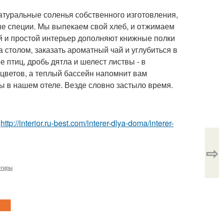
атуральные соленья собственного изготовления,
ые специи. Мы выпекаем свой хлеб, и отжимаем
й и простой интерьер дополняют книжные полки
 столом, заказать ароматный чай и углубиться в
ие птиц, дробь дятла и шелест листвы - в
 цветов, а теплый бассейн напомнит вам
ы в нашем отеле. Везде словно застыло время.
е
http://interior.ru-best.com/interer-dlya-doma/interer-
⇨
ртиры