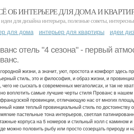
СЁ ОБ ИНТЕРЬЕРЕ ДЛЯ ДОМА И КВАРТИ
идеи для дизайна интерьера, полезные советы, интересны
ер для дома
интерьер для квартиры
идеи ди
ванс отель "4 сезона" - первый атм
ванс.
агородной жизни, а значит, уют, простота и комфорт здесь пр
ьерный стиль, это и философия, и образ жизни, и провинц
о, чего не сыскать в современных мегаполисах, и так не хв
но воплотить самые лучшие черты стиля Прованс в нашем 
 французской провинции, отличающую нас от многих площа
нный нами теплый провинциальный стиль по достоинству 
: мягкие пастельные тона интерьеров, светлая патинирован
тажные корпуса на 5 номеров и стильный холл с камином и
 где можно половить рыбу или просто созерцать природу и н