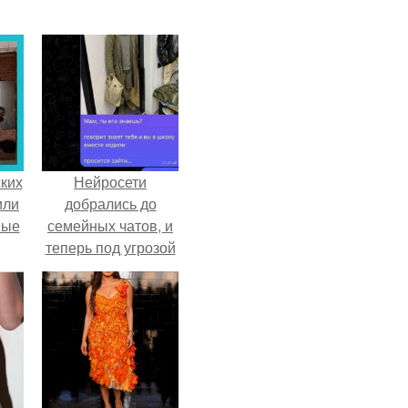
ких
Нейросети
или
добрались до
ные
семейных чатов, и
теперь под угрозой
мамины нервы.