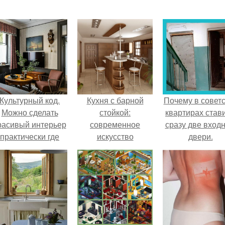
Культурный код.
Кухня с барной
Почему в советс
Можно сделать
стойкой:
квартирах став
расивый интерьер
современное
сразу две вход
практически где
искусство
двери.
угодно.
зонирования.