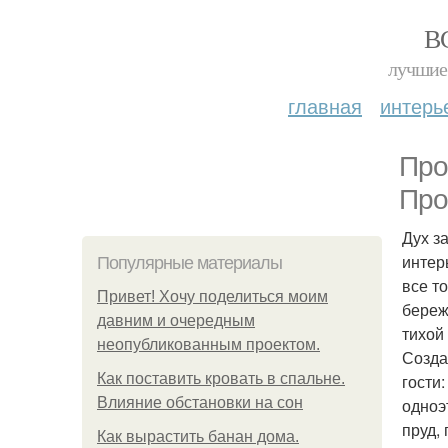
В
лучшие 
главная
интерь
Про
Про
Дух з
интер
Популярные материалы
все т
Привет! Хочу поделиться моим
береж
давним и очередным
тихой
неопубликованным проектом.
Созда
Как поставить кровать в спальне.
гости
Влияние обстановки на сон
одноэ
пруд,
Как вырастить банан дома.