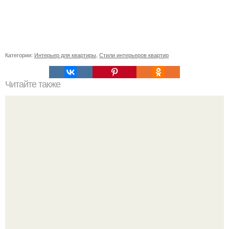
Категории:
Интерьер для квартиры
,
Стили интерьеров квартир
Читайте также
Деньги в углах квартиры. Народные приметы на
богатство