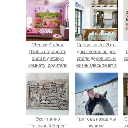
"Детские" обои.
Среди сосен. Этот
Чтобы подобрать
дом словно вырос
обои в детскую
среди деревьев, и
к
комнату, родители
жизнь здесь течет в
решают сразу
собственном ритме
несколько задач,
- спокойно, без
зачастую
спешки и лишнего
противоречащих
шума.
друг другу.
Эко - панно
Три года назад мы
С
"Песочный Берег":
купили
в