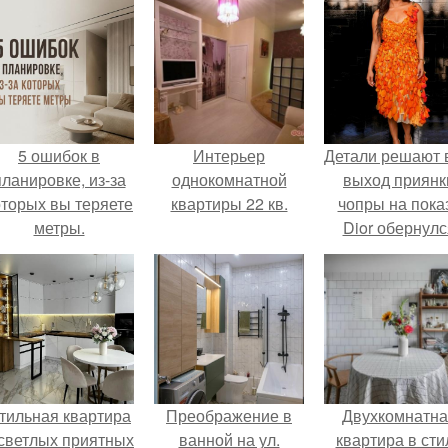
5 ошибок в
Интерьер
Детали решают 
планировке, из-за
однокомнатной
выход приянк
оторых вы теряете
квартиры 22 кв.
чопры на пока
метры.
Dior обернулс
шквалом крити
из-за небрежно
пошива.
тильная квартира
Преображение в
Двухкомнатна
 светлых приятных
ванной на ул.
квартира в сти