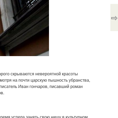
⇨
орого скрываются невероятной красоты
смотря на почти царскую пышность убранства,
 писатель Иван гончаров, писавший роман
в.
время успела занять свою нишу в культурном