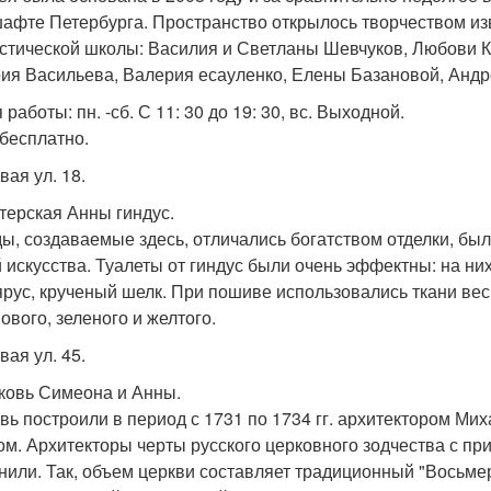
афте Петербурга. Пространство открылось творчеством и
стической школы: Василия и Светланы Шевчуков, Любови К
ия Васильева, Валерия есауленко, Елены Базановой, Андр
работы: пн. -сб. С 11: 30 до 19: 30, вс. Выходной.
 бесплатно.
вая ул. 18.
стерская Анны гиндус.
ы, создаваемые здесь, отличались богатством отделки, бы
 искусства. Туалеты от гиндус были очень эффектны: на них
ярус, крученый шелк. При пошиве использовались ткани ве
ового, зеленого и желтого.
вая ул. 45.
рковь Симеона и Анны.
вь построили в период с 1731 по 1734 гг. архитектором 
ом. Архитекторы черты русского церковного зодчества с п
нили. Так, объем церкви составляет традиционный "Восьмер