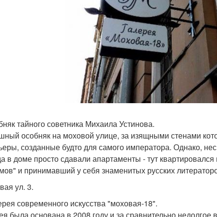
обняк тайного советника Михаила Устинова.
шный особняк на моховой улице, за изящными стенами кот
ьеры, созданные будто для самого императора. Однако, не
да в доме просто сдавали апартаменты - тут квартировался
мов" и принимавший у себя знаменитых русских литераторо
вая ул. 3.
лерея современного искусства "моховая-18".
ея была основана в 2008 году и за сравнительно недолгое 