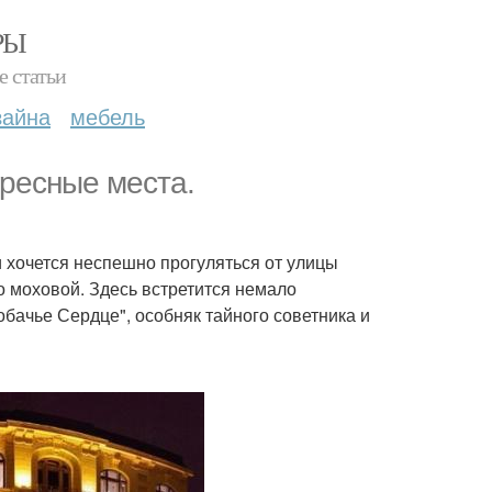
РЫ
е статьи
зайна
мебель
ересные места.
и хочется неспешно прогуляться от улицы
о моховой. Здесь встретится немало
обачье Сердце", особняк тайного советника и