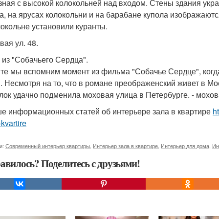
зная с высокой колокольней над входом. Стены здания укр
а, на ярусах колокольни и на барабане купола изображаютс
локольне установили куранты.
вая ул. 48.
м из "Собачьего Сердца".
те мы вспомним момент из фильма "Собачье Сердце", когда
. Несмотря на то, что в романе преображенский живет в Мо
лок удачно подменила моховая улица в Петербурге. - мохова
е информационных статей об интерьере зала в квартире
ht
-kvartire
и:
Современный интерьер квартиры
,
Интерьер зала в квартире
,
Интерьер для дома
,
Ин
авилось? Поделитесь с друзьями!