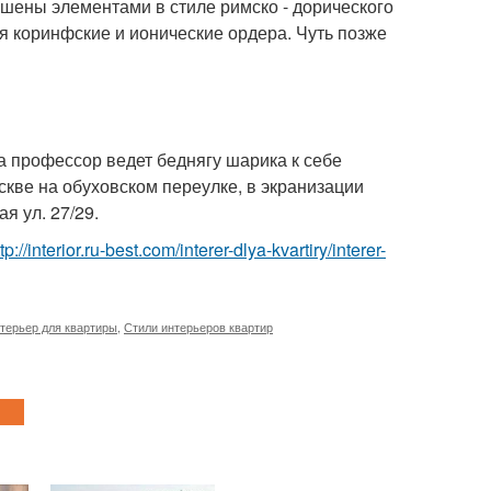
ашены элементами в стиле римско - дорического
я коринфские и ионические ордера. Чуть позже
 профессор ведет беднягу шарика к себе
скве на обуховском переулке, в экранизации
я ул. 27/29.
tp://interior.ru-best.com/interer-dlya-kvartiry/interer-
терьер для квартиры
,
Стили интерьеров квартир