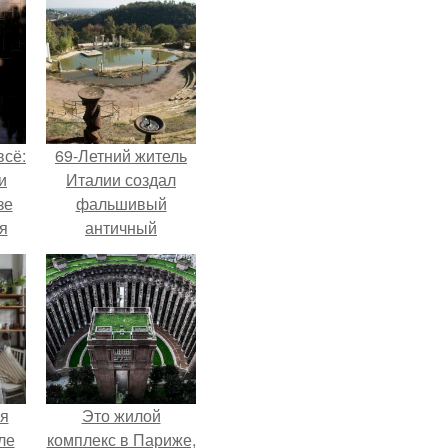
всё:
69-Летний житель
и
Италии создал
зе
фальшивый
я
античный
ки
амфитеатр и
го
долгое время
успешно выдавал
его за настоящее
историческое
наследие.
я
Это жилой
ле
комплекс в Париже,