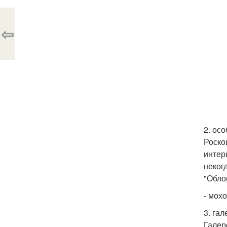
⇦
2. ос
Роско
интер
неког
"Обло
- мохо
3. га
Галер