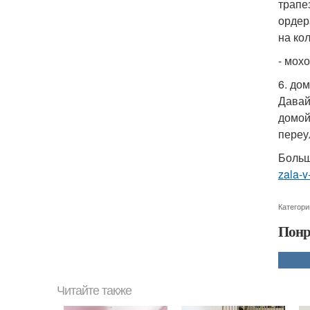
трапе
ордер
на ко
- мохо
6. до
Давай
домой
переу
Больш
zala-v
Категори
Понр
Читайте также