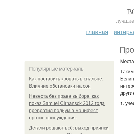
В
лучшие 
главная
интерь
Про
Места
Популярные материалы
Таким
Белин
Как поставить кровать в спальне.
интер
Влияние обстановки на сон
други
Невеста без права выбора: как
1. уч
показ Samuel Cirnansck 2012 года
превратил подиум в манифест
против принуждения.
Детали решают всё: выход приянки