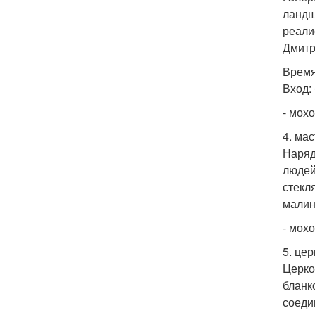
ландш
реали
Дмитр
Время 
Вход:
- мохо
4. ма
Наряд
людей
стекл
малин
- мохо
5. це
Церко
бланк
соеди