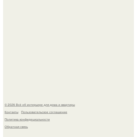
Три года назад мы купили борщевичное поле и
придумали мечту!
Стильная квартира в светлых приятных тонах.
© 2026 Всё об интерьере для дома и квартиры
Контакты
Пользовательское соглашение
Политика конфидециальности
Обратная связь