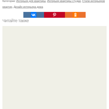
Категории:
Интерьер для квартиры
,
Интерьер квартиры студии
,
Стили интерьеров
квартир
,
Дизайн интерьера дома
Читайте также
Резьба по дереву в стиле барокко. Резьба по дереву:
стилистические направления и характерные узоры.