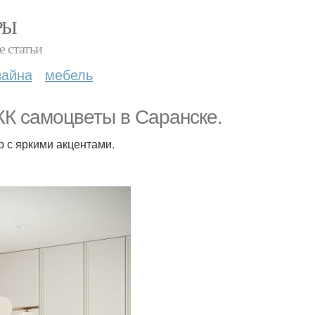
РЫ
е статьи
зайна
мебель
ЖК самоцветы в Саранске.
р с яркими акцентами.