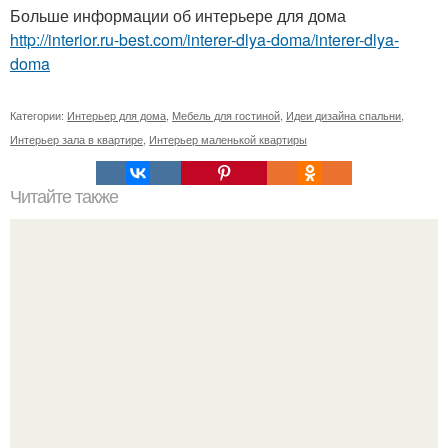
Больше информации об интерьере для дома
http://interior.ru-best.com/interer-dlya-doma/interer-dlya-
doma
Категории:
Интерьер для дома
,
Мебель для гостиной
,
Идеи дизайна спальни
,
Интерьер зала в квартире
,
Интерьер маленькой квартиры
Читайте также
Интегрированные мойки и раковины из искусственного
камня: плюсы и минусы.