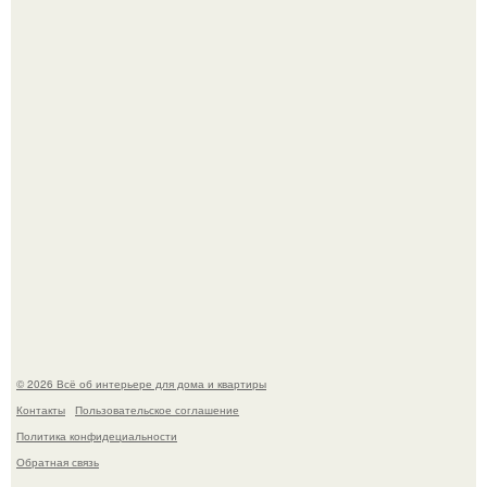
5 ошибок в планировке, из-за которых вы теряете метры.
"Проиллюстрированные Люди": Томас майландер
превратил солнечные ожоги в арт - объект.
© 2026 Всё об интерьере для дома и квартиры
Контакты
Пользовательское соглашение
Политика конфидециальности
Обратная связь