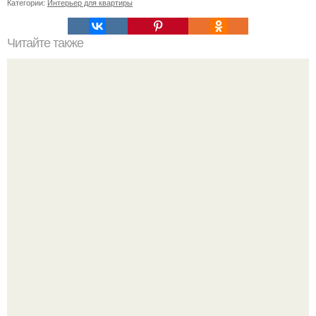
Категории:
Интерьер для квартиры
Читайте также
Васту по цветам. Секреты васту: цветовая гамма для
комнат.