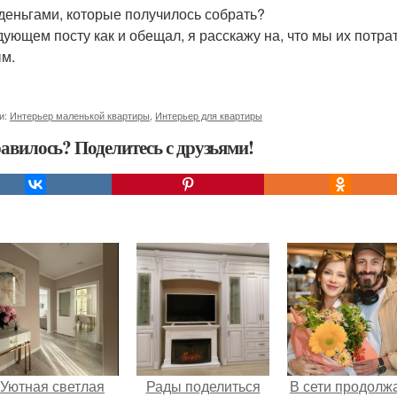
 деньгами, которые получилось собрать?
дующем посту как и обещал, я расскажу на, что мы их потрат
м.
и:
Интерьер маленькой квартиры
,
Интерьер для квартиры
авилось? Поделитесь с друзьями!
Уютная светлая
Рады поделиться
В сети продолж