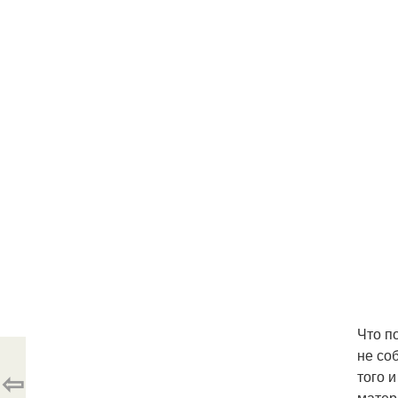
Что п
не со
⇦
того и
матер