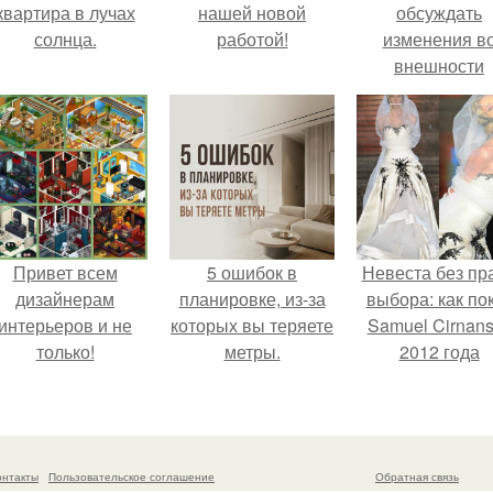
квартира в лучах
нашей новой
обсуждать
солнца.
работой!
изменения в
внешности
актрисы.
Привет всем
5 ошибок в
Невеста без пр
дизайнерам
планировке, из-за
выбора: как по
интерьеров и не
которых вы теряете
Samuel Cirnan
только!
метры.
2012 года
превратил под
в манифест про
принуждения
онтакты
Пользовательское соглашение
Обратная связь