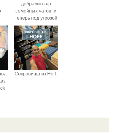
добрались до
о
семейных чатов, и
теперь под угрозой
мамины нервы.
ава
Сокровища из Hoff.
каз
sck
иум
тив
.