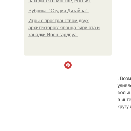
находится в Москве, Россия.
Рубрика: "Студия Дизайна".
Игры с пространством двух
архитекторов: японца эири ота и
канадки Ирен гардпуа.
. Воз
удивл
больш
в инт
кругу 