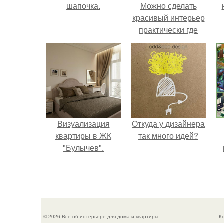
шапочка.
Можно сделать
красивый интерьер
практически где
угодно.
Визуализация
Откуда у дизайнера
квартиры в ЖК
так много идей?
"Булычев".
© 2026 Всё об интерьере для дома и квартиры
К