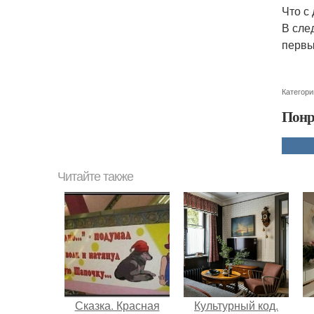
Что с
В сле
первы
Категори
Понр
Читайте также
Сказка. Красная
Культурный код.