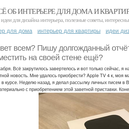
СЁ ОБ ИНТЕРЬЕРЕ ДЛЯ ДОМА И КВАРТИ
идеи для дизайна интерьера, полезные советы, интересны
ер для дома
интерьер для квартиры
идеи ди
вет всем? Пишу долгожданный отчёт
местить на своей стене ещё?
кабря. Всё закрутилось завертелось и вот только сейчас, я 
тной новость. Мне удалось приобрести? Apple TV 4 к, моя 
е в курсе. Неделю назад, я делал рассылку личных писем в В
атериально с приобретением этой заветной приставки. Коне