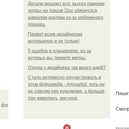
Детали решают всё: выход приянки
чопры на показе Dior обернулся
шквалом критики из-за небрежного
пошива.
Привет всем дизайнерам
интерьеров и не только!
5 ошибок в планировке, из-за
которых вы теряете метры.
Откуда у дизайнера так много идей?
Стало интересно поучаствовать в
этом флешмобе - Artvsartist, хоть он
не совсем про рукоделие, а больше
Пишит
про живопись, рисунок.
⇦
Смотр
Категори