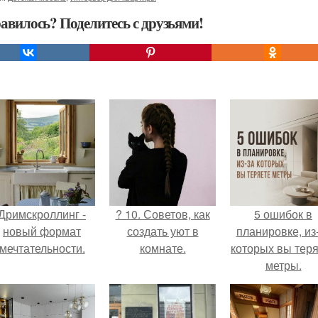
авилось? Поделитесь с друзьями!
Дримскроллинг -
? 10. Советов, как
5 ошибок в
новый формат
создать уют в
планировке, из
мечтательности.
комнате.
которых вы тер
метры.