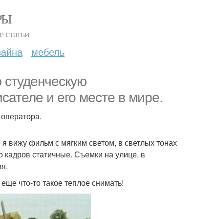
РЫ
е статьи
зайна
мебель
ю студенческую
исателе и его месте в мире.
 оператора.
е я вижу фильм с мягким светом, в светлых тонах
 кадров статичные. Съемки на улице, в
ря.
еще что-то такое теплое снимать!