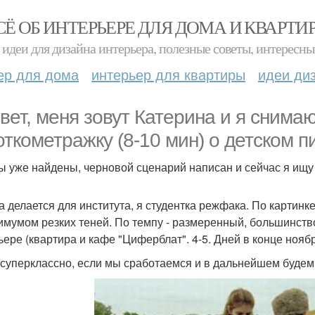
СЁ ОБ ИНТЕРЬЕРЕ ДЛЯ ДОМА И КВАРТИ
идеи для дизайна интерьера, полезные советы, интересны
ер для дома
интерьер для квартиры
идеи ди
вет, меня зовут Катерина и я снима
откометражку (8-10 мин) о детском п
ы уже найдены, черновой сценарий написан и сейчас я ищу
а делается для института, я студентка режфака. По картинк
имумом резких теней. По темпу - размеренный, большинство
ьере (квартира и кафе "Циферблат". 4-5. Дней в конце нояб
 суперклассно, если мы сработаемся и в дальнейшем будем 