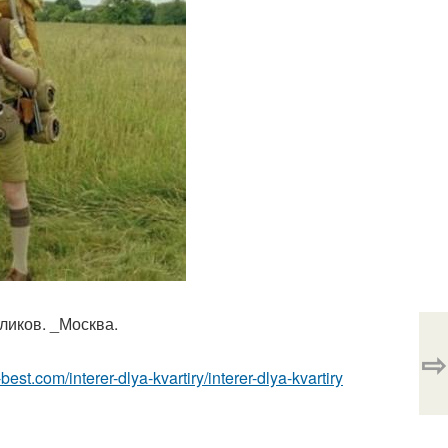
кликов. _Москва.
⇨
u-best.com/interer-dlya-kvartiry/interer-dlya-kvartiry