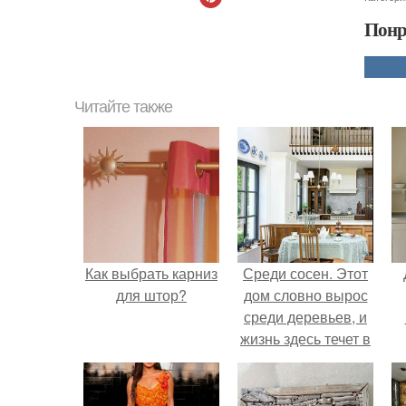
Понр
Читайте также
Как выбрать карниз
Среди сосен. Этот
для штор?
дом словно вырос
среди деревьев, и
жизнь здесь течет в
собственном ритме
- спокойно, без
спешки и лишнего