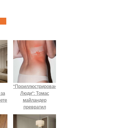
"Проиллюстрированные
-за
Люди": Томас
яете
майландер
превратил
солнечные ожоги в
арт - объект.