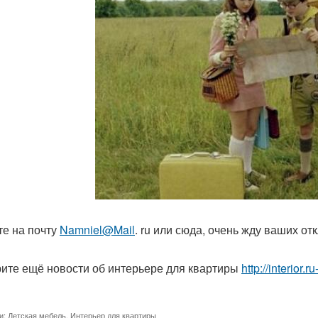
е на почту
Namniel@Mail
. ru или сюда, очень жду ваших от
ите ещё новости об интерьере для квартиры
http://interior.r
и:
Детская мебель
,
Интерьер для квартиры