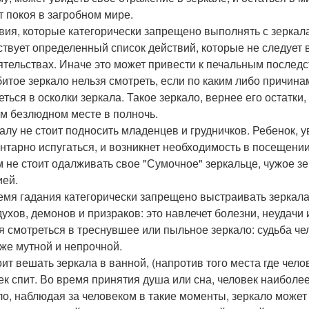
т покоя в загробном мире.
вия, которые категорически запрещено выполнять с зеркал
твует определенный список действий, которые не следует в
ятельствах. Иначе это может привести к печальным последст
битое зеркало нельзя смотреть, если по каким либо причинам
еться в осколки зеркала. Такое зеркало, вернее его остатки,
ом безлюдном месте в полночь.
калу не стоит подносить младенцев и грудничков. Ребенок, 
нтарно испугаться, и возникнет необходимость в посещении
 не стоит одалживать свое "Сумочное" зеркальце, чужое зе
ией.
емя гадания категорически запрещено выстраивать зеркала
духов, демонов и призраков: это навлечет болезни, неудач
я смотреться в треснувшее или пыльное зеркало: судьба че
 же мутной и непрочной.
оит вешать зеркала в ванной, (напротив того места где челов
ек спит. Во время принятия душа или сна, человек наиболее
ло, наблюдая за человеком в такие моменты, зеркало может 