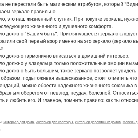
ла не перестали быть магическим атрибутом, который "Видит
аем зеркало правильно.
ло, это наш жизненный спутник. При покупке зеркала, нужн
оследующего жизненного и душевного комфорта.
ло должно "Вашим быть". Приглянувшееся зеркало следует с
ратили свой первый взор именно на это зеркало (зеркало вы
е.
ло должно гармонично вписаться в домашний интерьер.
ло должно у владельца только положительные эмоции вызы
ло должно быть большим, такое зеркало позволяет увидеть
 образом, подытоживая вышесказанное, стоит отметить чт
ендаций, можно обрести надежного жизненного союзника в в
бразным оберегом от невзгод, неудач, болезней. Относиться
ь и любить его. И главное, помнить правило: как ты относиш
и:
Интерьер для дома
,
Интерьер для квартиры
,
Интерьер деревянных домов
,
Мебель д
ы