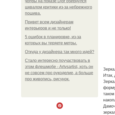
чопры на показе Dior обернулся
шквалом критики из-за небрежного
пошива.
Привет всем дизайнерам
интерьеров и не только!
5 ошибок в планировке, из-за
которых вы теряете метры.
Откуда у дизайнера так много идей?
Стало интересно поучаствовать в
этом флешмобе - Artvsartist, хоть он
Зерка
не совсем про рукоделие, а больше
Итак,
про живопись, рисунок.
Зерка
форму
таком
накоп
Дамоч
зерка