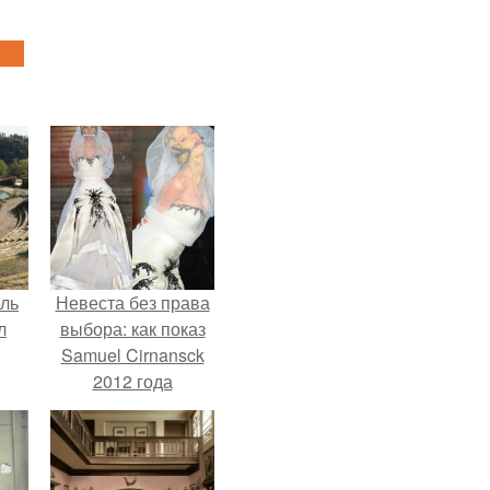
ель
Невеста без права
л
выбора: как показ
Samuel Cirnansck
2012 года
превратил подиум
я
в манифест против
вал
принуждения.
ее