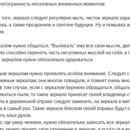
ногогранность негативных жизненных моментов.
 того, зеркало следует регулярно мыть, чистое зеркало хар
ека, а также прозрачное и светлое будущее. Ну и помывка 
ии.
калом нужно общаться, "Выливать" ему все свои мысли, де
ло способно перенять часть негативных мыслей на себя, и 
 с зеркалом нужно обязательно здороваться.
рым зеркалам нужно проявлять особое внимание. Следует с
киным зеркалам, они многое повидали, и помнят очень мно
в том случае, если с зеркалом бережно обращаться, общать
иваться пыли, то такое зеркало принесет своей владелице с
ла в деревянной оправе следует заменить, на зеркала в ме
а в самый раз. Такие зеркала блеском своей оправы будут 
ять злых духов.
е, где умер человек, нужно обязательно завесить все зерка
му, может увидеть свое отражение в зеркале, и остаться в м