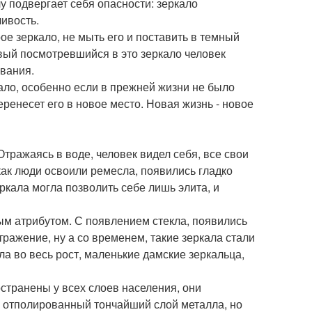
лу подвергает себя опасности: зеркало
ивость.
ое зеркало, не мыть его и поставить в темный
ервый посмотревшийся в это зеркало человек
ования.
кало, особенно если в прежней жизни не было
перенесет его в новое место. Новая жизнь - новое
тражаясь в воде, человек видел себя, все свои
как люди освоили ремесла, появились гладко
кала могла позволить себе лишь элита, и
ным атрибутом. С появлением стекла, появились
тражение, ну а со временем, такие зеркала стали
а во весь рост, маленькие дамские зеркальца,
странены у всех слоев населения, они
 отполированный тончайший слой металла, но