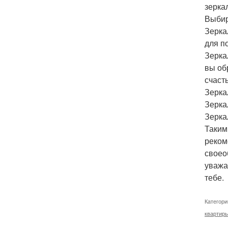
зерка
Выбир
Зерка
для п
Зерка
вы об
счасть
Зерка
Зерка
Зерка
Таким
реком
своео
уважат
тебе.
Категори
квартир