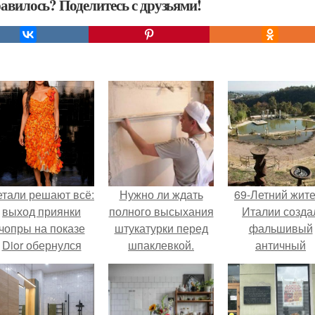
авилось? Поделитесь с друзьями!
етали решают всё:
Нужно ли ждать
69-Летний жит
выход приянки
полного высыхания
Италии созда
чопры на показе
штукатурки перед
фальшивый
Dior обернулся
шпаклевкой.
античный
шквалом критики
Сколько времени
амфитеатр и
из-за небрежного
сохнет штукатурка в
долгое врем
пошива.
зависимости от
успешно выда
вида смеси и
его за настоящ