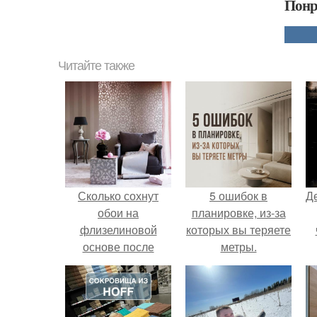
Понр
Читайте также
Сколько сохнут
5 ошибок в
Д
обои на
планировке, из-за
флизелиновой
которых вы теряете
основе после
метры.
поклейки. Когда
высохнет клей?