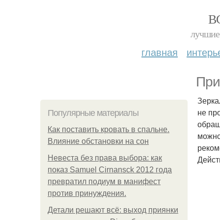
В
лучшие 
главная
интерь
При
Зерка
не пр
Популярные материалы
обращ
Как поставить кровать в спальне.
можно
Влияние обстановки на сон
реком
Невеста без права выбора: как
Дейст
показ Samuel Cirnansck 2012 года
превратил подиум в манифест
против принуждения.
Детали решают всё: выход приянки