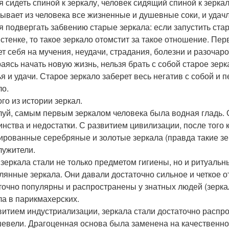
я сидеть спиной к зеркалу, человек сидящий спиной к зерка
ывает из человека все жизненные и душевные соки, и удачл
я подвергать забвению старые зеркала: если запустить стар
к стенке, то такое зеркало отомстит за такое отношение. П
ет себя на мучения, неудачи, страдания, болезни и разочар
аясь начать новую жизнь, нельзя брать с собой старое зер
ья и удачи. Старое зеркало заберет весь негатив с собой и 
ло.
го из истории зеркал.
уй, самым первым зеркалом человека была водная гладь. О
инства и недостатки. С развитием цивилизации, после того 
ированные серебряные и золотые зеркала (правда такие зер
лужители.
 зеркала стали не только предметом гигиены, но и ритуаль
клянные зеркала. Они давали достаточно сильное и четкое о
точно популярны и распространены у знатных людей (зеркал
ла в парикмахерских.
витием индустриализации, зеркала стали достаточно распро
евели. Драгоценная основа была заменена на качественно