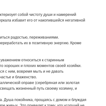
актеризует собой чистоту души и намерений
зеркала избавит его от накопившейся негативной
литься радостью, переживаниями.
переработать их в позитивную энергию. Кроме
 уважением относиться к старинным
го хороших и плохих моментов своей хозяйки.
ся с ним, вовремя мыть и не давать
частье и блаженство.
таллической оправе (серебряная или золотая
освещать жизненный путь своему хозяину, и
ла. Душа покойника, прощаясь с домом и блуждая
ире живых. Это приведет к тому, что усопший не