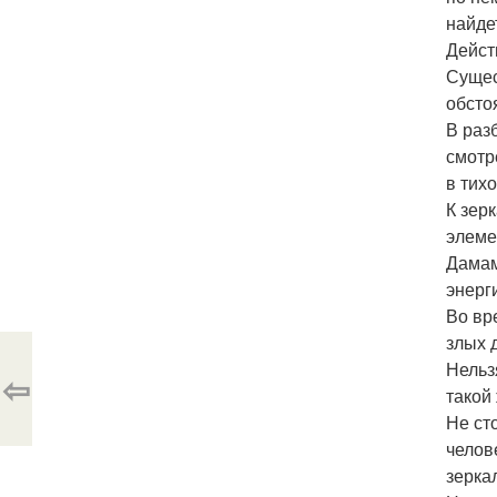
найде
Дейст
Сущес
обсто
В раз
смотр
в тих
К зер
элеме
Дамам
энерг
Во вр
злых 
Нельз
⇦
такой
Не ст
челов
зерка