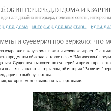
СЁ ОБ ИНТЕРЬЕРЕ ДЛЯ ДОМА И КВАРТИ
идеи для дизайна интерьера, полезные советы, интересны
ер для дома
интерьер для квартиры
идеи ди
меты и суеверия про зеркало: что мо
ло издревле важную роль в жизни человека играет. С антич
осто предметом обихода, а также неким "Магическим" предм
аться. Существует множество суеверий и примет про зеркала
 и нельзя выполнять с зеркалом, об истории "Развития" зер
ендации по выбору зеркала.
вия, которые можно выполнять с зеркалами.