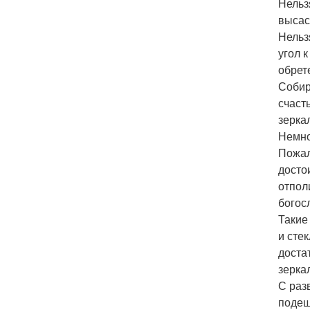
Нельз
высас
Нельз
угол 
обрет
Собир
счаст
зерка
Немно
Пожал
досто
отпол
богос
Такие
и сте
доста
зерка
С раз
подеш