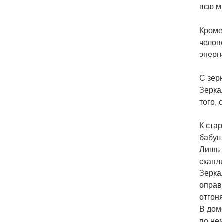
всю м
Кроме
челов
энерг
С зер
Зерка
того,
К ста
бабуш
Лишь 
скапл
Зерка
оправ
отгон
В дом
по не