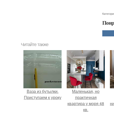
Категори
Понр
Читайте также
Ваза из бутылки.
Маленькая, но
Приступаем к уроку
практичная
квартира у моря 48
ни
кв.