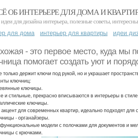
СЁ ОБ ИНТЕРЬЕРЕ ДЛЯ ДОМА И КВАРТИ
идеи для дизайна интерьера, полезные советы, интересны
ер для дома
интерьер для квартиры
идеи ди
хожая - это первое место, куда мы п
чница помогает создать уют и порядо
е только держит ключи под рукой, но и украшает пространст
нты ключниц:
ревянные ключицы.
е и стильные, прекрасно вписываются в интерьеры в стиле 
таллические ключицы.
 акцент для современных квартир, идеально подходят для ст
ючницы - органайзеры.
функциональные модели с полочками для документов и ме
ючницы с крючками.