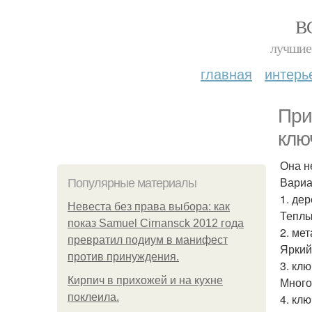
В
лучшие 
главная
интерь
При
клю
Она н
Вариа
Популярные материалы
1. де
Невеста без права выбора: как
Теплы
показ Samuel Cirnansck 2012 года
2. ме
превратил подиум в манифест
Яркий
против принуждения.
3. кл
Кирпич в прихожей и на кухне
Много
поклеила.
4. кл