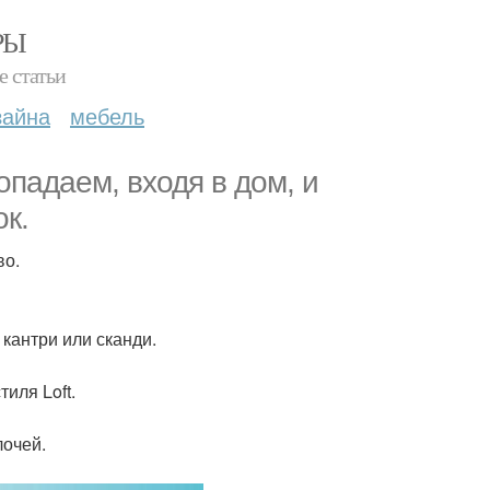
РЫ
е статьи
зайна
мебель
опадаем, входя в дом, и
к.
во.
кантри или сканди.
иля Loft.
лочей.