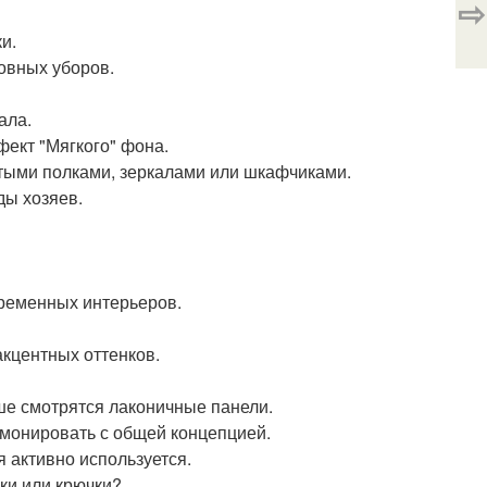
⇨
и.
ловных уборов.
ала.
фект "Мягкого" фона.
ытыми полками, зеркалами или шкафчиками.
ды хозяев.
временных интерьеров.
акцентных оттенков.
ше смотрятся лаконичные панели.
армонировать с общей концепцией.
 активно используется.
ки или крючки?