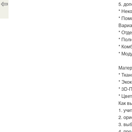
⇦
5. до
* Нек
* Пом
Вариа
* Отд
* Пол
* Ком
* Мод
Матер
* Тка
* Эко
* 3D-
* Цве
Как в
1. уч
2. ор
3. вы
4. пр