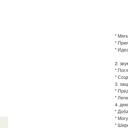
* Мяг
* При
* Иде
2. зв
* Пог
* Соз
3. защ
* Пре
* Лег
4. де
* Доб
* Мог
* Шир