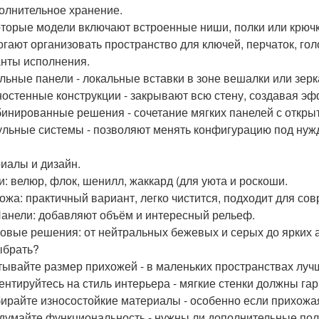
полнительное хранение.
оторые модели включают встроенные ниши, полки или крючк
огают организовать пространство для ключей, перчаток, го
нты исполнения.
ельные панели - локальные вставки в зоне вешалки или зерк
ностенные конструкции - закрывают всю стену, создавая эф
бинированные решения - сочетание мягких панелей с откр
ульные системы - позволяют менять конфигурацию под нуж
иалы и дизайн.
ни: велюр, флок, шенилл, жаккард (для уюта и роскоши.
кожа: практичный вариант, легко чистится, подходит для со
Панели: добавляют объём и интересный рельеф.
товые решения: от нейтральных бежевых и серых до ярких 
ыбрать?
итывайте размер прихожей - в маленьких пространствах луч
иентируйтесь на стиль интерьера - мягкие стенки должны г
бирайте износостойкие материалы - особенно если прихожая
одумайте функциональность - нужны ли дополнительные пол