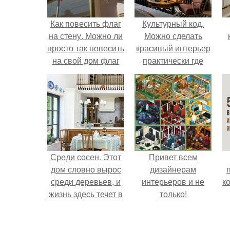
Как повесить флаг
Культурный код.
на стену. Можно ли
Можно сделать
просто так повесить
красивый интерьер
на свой дом флаг
практически где
России?
угодно.
Среди сосен. Этот
Привет всем
дом словно вырос
дизайнерам
среди деревьев, и
интерьеров и не
к
жизнь здесь течет в
только!
собственном ритме
- спокойно, без