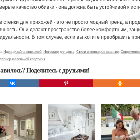
оверьте качество обивки - она должна быть устойчивой к ист
е стенки для прихожей - это не просто модный тренд, а про
ичность. Они делают пространство более комфортным, защ
идуальности. В том случае, если вы хотите преобразить при
и:
Идеи дизайна прихожей
,
Интерьер для дома
,
Стили интерьеров квартир
,
Современны
терьер маленькой квартиры
авилось? Поделитесь с друзьями!