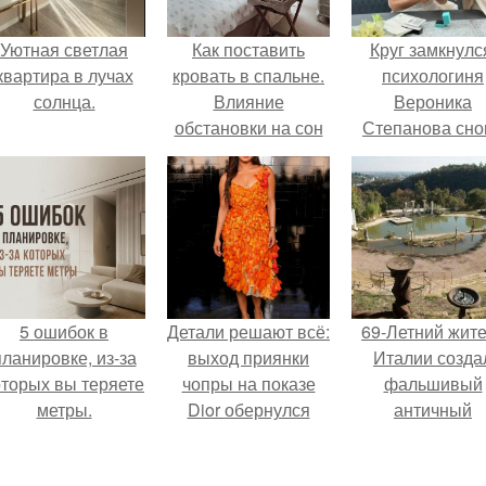
Уютная светлая
Как поставить
Круг замкнулс
квартира в лучах
кровать в спальне.
психологиня
солнца.
Влияние
Вероника
обстановки на сон
Степанова сно
вышла замуж 
собственног
бывшего мужа
5 ошибок в
Детали решают всё:
69-Летний жит
планировке, из-за
выход приянки
Италии созда
оторых вы теряете
чопры на показе
фальшивый
метры.
Dior обернулся
античный
шквалом критики
амфитеатр и
из-за небрежного
долгое врем