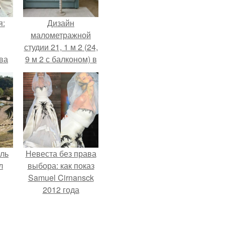
я:
Дизайн
малометражной
студии 21, 1 м 2 (24,
ва
9 м 2 с балконом) в
за
Краснодаре.
о
.
ель
Невеста без права
л
выбора: как показ
Samuel Cirnansck
2012 года
превратил подиум
я
в манифест против