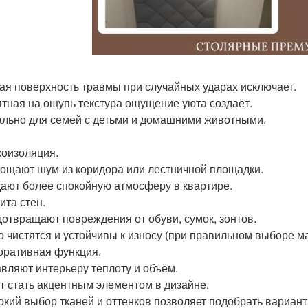
кая поверхность травмы при случайных ударах исключает.
ятная на ощупь текстура ощущение уюта создаёт.
ально для семей с детьми и домашними животными.
укоизоляция.
лощают шум из коридора или лестничной площадки.
дают более спокойную атмосферу в квартире.
ита стен.
дотвращают повреждения от обуви, сумок, зонтов.
ко чистятся и устойчивы к износу (при правильном выборе м
коративная функция.
авляют интерьеру теплоту и объём.
ут стать акцентным элементом в дизайне.
окий выбор тканей и оттенков позволяет подобрать вариант