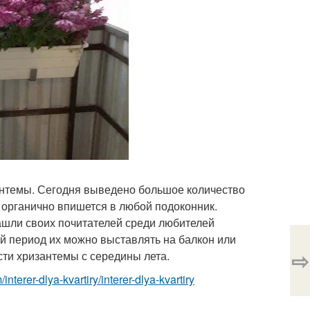
антемы. Сегодня выведено большое количество
 органично впишется в любой подоконник.
ашли своих почитателей среди любителей
ий период их можно выставлять на балкон или
⇨
сти хризантемы с середины лета.
m/interer-dlya-kvartiry/interer-dlya-kvartiry