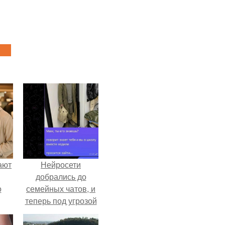
ают
Нейросети
добрались до
о
семейных чатов, и
теперь под угрозой
мамины нервы.