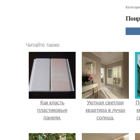
Категори
Понр
Читайте также
Как класть
Уютная светлая
П
пластиковые
квартира в лучах
к
панели.
солнца.
с