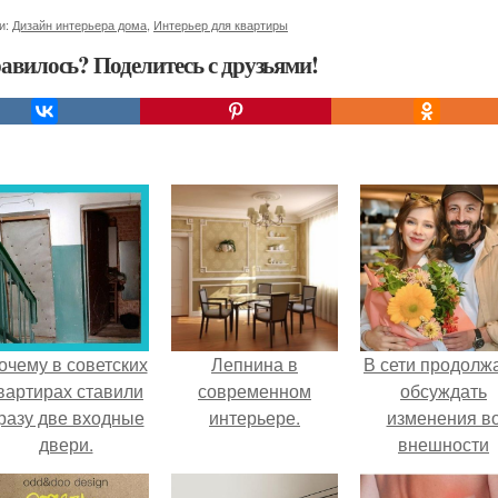
и:
Дизайн интерьера дома
,
Интерьер для квартиры
авилось? Поделитесь с друзьями!
очему в советских
Лепнина в
В сети продолж
вартирах ставили
современном
обсуждать
разу две входные
интерьере.
изменения в
двери.
внешности
актрисы.