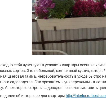
сходно себя чувствуют в условиях квартиры осенние хриз
рослых сортов. Это небольшой, компактный кустик, который
ная цветовая гамма, нетребовательность в уходе быстро н
тного садоводства. Эти хризантемы универсальны - в летн
су. А некоторые секреты садоводов позволят заставить цве
те далее об интерьере для квартиры
http://interior.ru-best.co