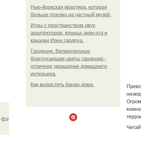
Нью-йоркская квартира, которая
больше похожа на частный музей.
Игры с пространством двух
архитекторов: японца эири ота и
канадки Ирен гардпуа.
Гардения. Великолепные
благоухающие цветы гардении -
отличное украшение домашнего
интерьера.
Как вырастить банан дома.
Прево
низко
Огром
комна
⇦
терра
Читай