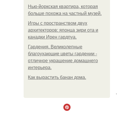
Нью-йоркская квартира, которая
больше похожа на частный музей.
Игры с пространством двух
архитекторов: японца эири ота и
канадки Ирен гардпуа.
Гардения. Великолепные
благоухающие цветы гардении -
отличное украшение домашнего
интерьера.
Как вырастить банан дома.
.