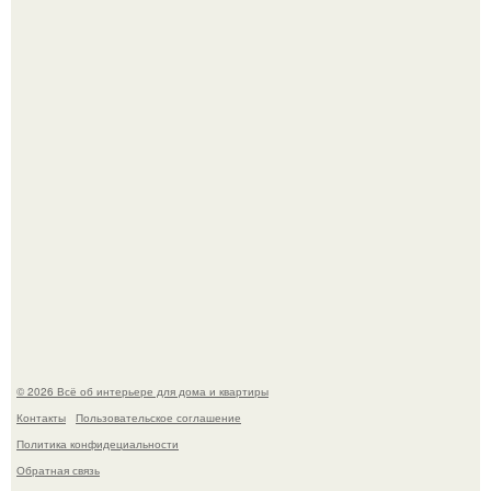
"Проиллюстрированные Люди": Томас майландер
превратил солнечные ожоги в арт - объект.
Сокровища из Hoff.
© 2026 Всё об интерьере для дома и квартиры
Контакты
Пользовательское соглашение
Политика конфидециальности
Обратная связь