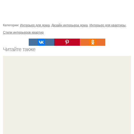
Категории:
Интерьер для дома
,
Дизайн интерьера дома
,
Интерьер для квартиры
,
Стили интерьеров квартир
Читайте также
Советские мебельные стенки названия. Вещи века:
советские стенки 80-х.