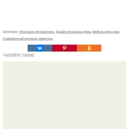
Категории:
Интерьер для квартиры
,
Дизайн интерьера дома
,
Мебель для кухни
,
Современный интерьер квартиры
Читайте также
Шкаф угловой встроенный в спальню. Обзор угловых
шкафов для спальни, и фото существующих вариантов