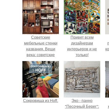
Советские
Привет всем
мебельные стенки
дизайнерам
названия. Вещи
интерьеров и не
к
века: советские
только!
стенки 80-х.
Сокровища из Hoff.
Эко - панно
"Песочный Берег":