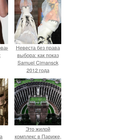
ованные
Невеста без права
с
выбора: как показ
Samuel Cirnansck
2012 года
и в
превратил подиум
в манифест против
принуждения.
Это жилой
а
комплекс в Париже,