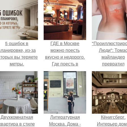
5 ошибок в
ГДЕ в Москве
"Проиллюстрир
планировке, из-за
можно поесть
Люди": Тома
оторых вы теряете
вкусно и недорого.
майландер
метры.
Где поесть в
превратил
Москве вкусно и
солнечные ожог
недорого.
арт - объект.
Двухкомнатная
Литературная
Кёнигсберг.
квартира в стиле
Москва. Дома -
Интерьер дом