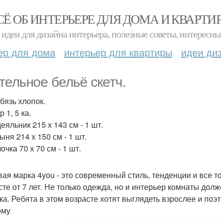
СЁ ОБ ИНТЕРЬЕРЕ ДЛЯ ДОМА И КВАРТИ
идеи для дизайна интерьера, полезные советы, интересны
ер для дома
интерьер для квартиры
идеи ди
тельное бельё скетч.
бязь хлопок.
 1, 5 ка.
еяльник 215 х 143 см - 1 шт.
ня 214 х 150 см - 1 шт.
чка 70 х 70 см - 1 шт.
вая марка 4you - это современный стиль, тенденции и все т
сте от 7 лет. Не только одежда, но и интерьер комнаты дол
ка. Ребята в этом возрасте хотят выглядеть взрослее и поэ
ому