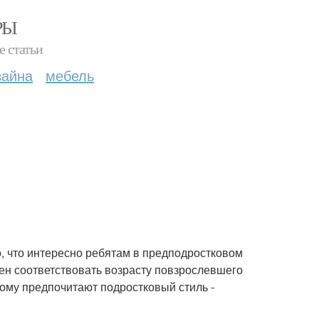
РЫ
е статьи
зайна
мебель
о, что интересно ребятам в предподростковом
жен соответствовать возрасту повзрослевшего
тому предпочитают подростковый стиль -