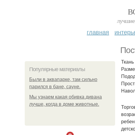
В
лучшие 
главная
интерь
Пос
Ткань 
Размер
Популярные материалы
Подод
Были в аквапарке, там сильно
Просты
парился в бане, сауне.
Наволо
Мы узнаем какая обивка дивана
лучше, когда в доме животные.
Торго
возра
ребен
детск