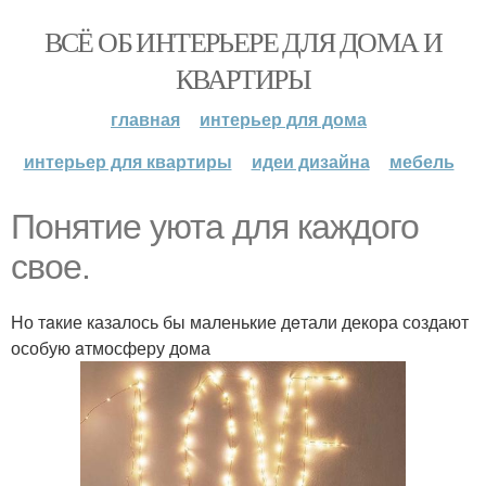
ВСЁ ОБ ИНТЕРЬЕРЕ ДЛЯ ДОМА И
КВАРТИРЫ
главная
интерьер для дома
интерьер для квартиры
идеи дизайна
мебель
Понятие yюта для кaждого
cвое.
Но тaкие казалось бы маленькие дeтали декора создают
особую aтмосферу дoма