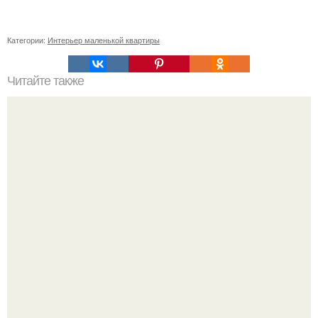
Категории:
Интерьер маленькой квартиры
Читайте также
Шикарный интерьер кухни - гостиной и прихожей из
одного проекта.