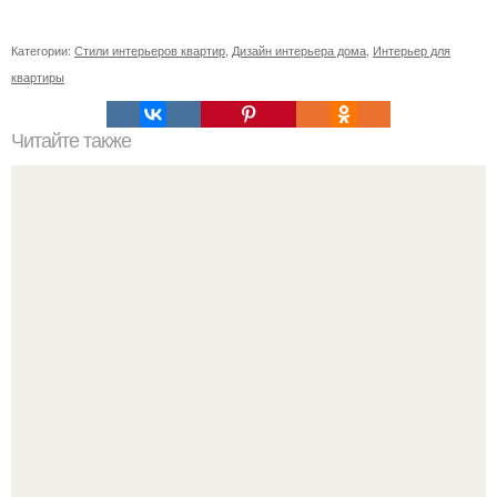
Категории:
Стили интерьеров квартир
,
Дизайн интерьера дома
,
Интерьер для
квартиры
Читайте также
Спрятать батарею отопления.