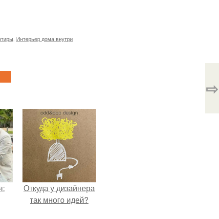
ртиры
,
Интерьер дома внутри
⇨
я:
Откуда у дизайнера
так много идей?