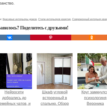
ранство.
и:
Красивые интерьеры домов
,
Стили интерьеров квартир
,
Современный интерьер ква
авилось? Поделитесь с друзьями!
Нейросети
Шкаф угловой
Круг замкнулс
добрались до
встроенный в
психологиня
емейных чатов, и
спальню. Обзор
Вероника