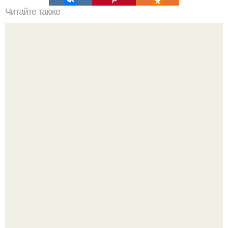
Читайте также
Утепление балкона и лоджии.
Маленькая, но практичная квартира у моря 48 кв.