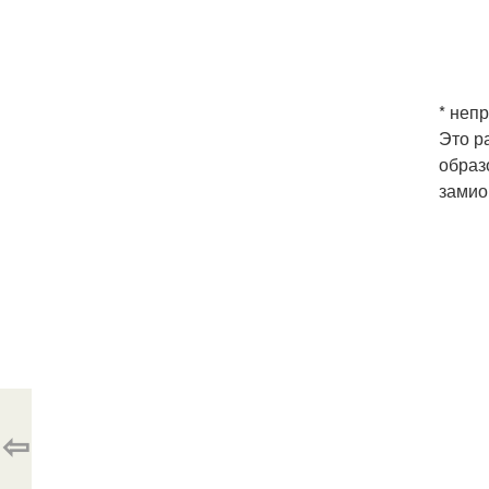
* неп
Это р
образ
замио
⇦