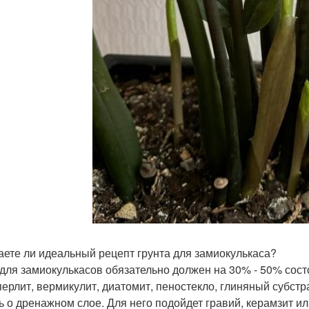
аете ли идеальный рецепт грунта для замиокулькаса?
 для замиокулькасов обязательно должен на 30% - 50% сос
перлит, вермикулит, диатомит, пеностекло, глиняный субстрат
ь о дренажном слое. Для него подойдет гравий, керамзит ил