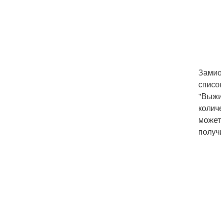
Замио
списо
"Выжи
колич
может
получ