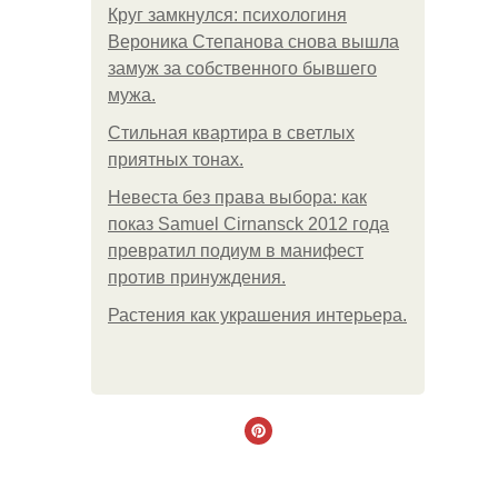
Круг замкнулся: психологиня
Вероника Степанова снова вышла
замуж за собственного бывшего
мужа.
Стильная квартира в светлых
приятных тонах.
Невеста без права выбора: как
показ Samuel Cirnansck 2012 года
превратил подиум в манифест
против принуждения.
Растения как украшения интерьера.