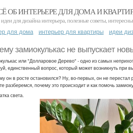
СЁ ОБ ИНТЕРЬЕРЕ ДЛЯ ДОМА И КВАРТИ
идеи для дизайна интерьера, полезные советы, интересны
ер для дома
интерьер для квартиры
идеи ди
ему замиокулькас не выпускает нов
кулькас или "Долларовое Дерево" - одно из самых неприхо
уй, единственный вопрос, который может возникнуть при в
му он в росте остановился? Ну, во-первых, он не перестал р
те разберемся, почему это происходит и как помочь замиок
атка света.