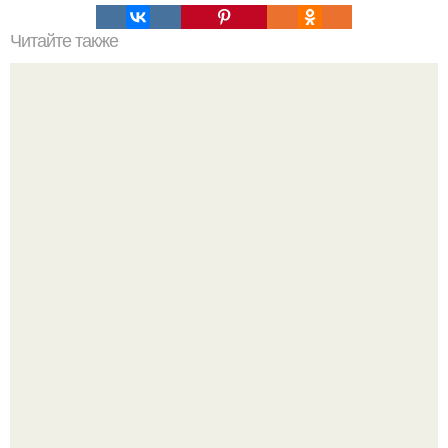
Читайте также
Улучшите энергоэффективность вашего дома: когда
лучше менять и ставить пластиковые окна
Дизайн малометражной студии 21, 1 м 2 (24, 9 м 2 с