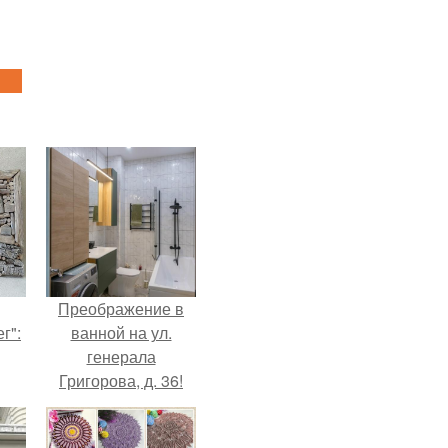
Преображение в
г":
ванной на ул.
генерала
Григорова, д. 36!