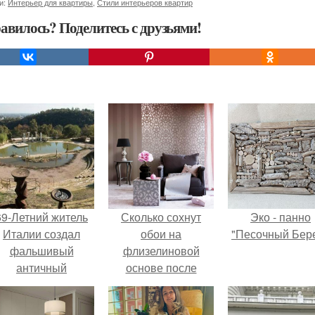
и:
Интерьер для квартиры
,
Стили интерьеров квартир
авилось? Поделитесь с друзьями!
69-Летний житель
Сколько сохнут
Эко - панно
Италии создал
обои на
"Песочный Бере
фальшивый
флизелиновой
античный
основе после
амфитеатр и
поклейки. Когда
долгое время
высохнет клей?