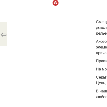
Смеще
декол
⇦
релье
Аксес
элеме
прича
Прави
На мо
Серьги
Цепь,
В наш
любое