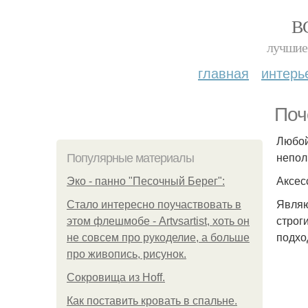
В
лучшие 
главная
интерь
Поч
Любой
непол
Популярные материалы
Аксес
Эко - панно "Песочный Берег":
Являю
Стало интересно поучаствовать в
строг
этом флешмобе - Artvsartist, хоть он
подхо
не совсем про рукоделие, а больше
про живопись, рисунок.
Сокровища из Hoff.
Как поставить кровать в спальне.