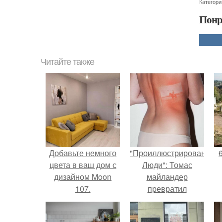
Категори
Понр
Читайте также
Добавьте немного
"Проиллюстрированные
цвета в ваш дом с
Люди": Томас
дизайном Moon
майландер
107.
превратил
солнечные ожоги в
арт - объект.