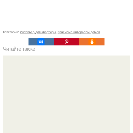
Категории:
Интерьер для квартиры
,
Красивые интерьеры домов
Читайте также
Эрмитажный театр. Эрмитажный театр в знаменитый
архитектурный ансамбль эрмитажных зданий входит.