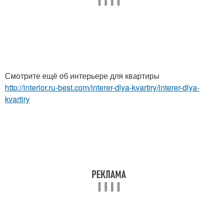
Смотрите ещё об интерьере для квартиры
http://interior.ru-best.com/interer-dlya-kvartiry/interer-dlya-
kvartiry