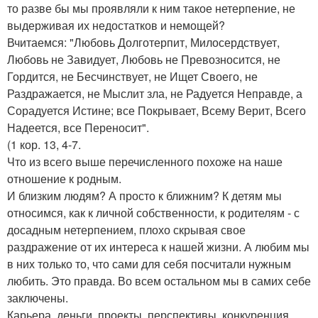
то разве бы мы проявляли к ним такое нетерпение, не
выдерживая их недостатков и немощей?
Вчитаемся: "Любовь Долготерпит, Милосердствует,
Любовь не Завидует, Любовь не Превозносится, не
Гордится, не Бесчинствует, не Ищет Своего, не
Раздражается, не Мыслит зла, не Радуется Неправде, а
Сорадуется Истине; все Покрывает, Всему Верит, Всего
Надеется, все Переносит".
(1 кор. 13, 4-7.
Что из всего выше перечисленного похоже на наше
отношение к родным.
И близким людям? А просто к ближним? К детям мы
относимся, как к личной собственности, к родителям - с
досадным нетерпением, плохо скрывая свое
раздражение от их интереса к нашей жизни. А любим мы
в них только то, что сами для себя посчитали нужным
любить. Это правда. Во всем остальном мы в самих себе
заключены.
Карьера, деньги, проекты, перспективы, конкуренция,