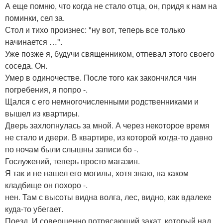
А еще помню, что когда не стало отца, он, придя к нам на
поминки, сел за.
Стол и тихо произнес: "ну вот, теперь все только
начинается …".
Уже позже я, будучи священником, отпевал этого своего
соседа. Он.
Умер в одиночестве. После того как закончился чин
погребения, я попро -.
Щался с его немногочисленными родственниками и
вышел из квартиры.
Дверь захлопнулась за мной. А через некоторое время
не стало и двери. В квартире, из которой когда-то давно
по ночам были слышны записи бо -.
Гослужений, теперь просто магазин.
Я так и не нашел его могилы, хотя знаю, на каком
кладбище он похоро -.
нен. Там с высоты видна волга, лес, видно, как вдалеке
куда-то убегает.
Поезд. И совершенно потрясающий закат, который над