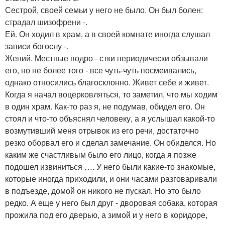
Сестрой, своей семьи у него не было. Он был болен:
страдал шизофрени -.
Ей. Он ходил в храм, а в своей комнате иногда слушал
записи богослу -.
Жений. Местные подро - стки периодически обзывали
его, но не более того - все чуть-чуть посмеивались,
однако относились благосклонно. Живет себе и живет.
Когда я начал воцерковляться, то заметил, что мы ходим
в один храм. Как-то раз я, не подумав, обидел его. Он
стоял и что-то объяснял человеку, а я услышал какой-то
возмутивший меня отрывок из его речи, достаточно
резко оборвал его и сделал замечание. Он обиделся. Но
каким же счастливым было его лицо, когда я позже
подошел извиниться …. У него были какие-то знакомые,
которые иногда приходили, и они часами разговаривали
в подъезде, домой он никого не пускал. Но это было
редко. А еще у него был друг - дворовая собака, которая
прожила под его дверью, а зимой и у него в коридоре,