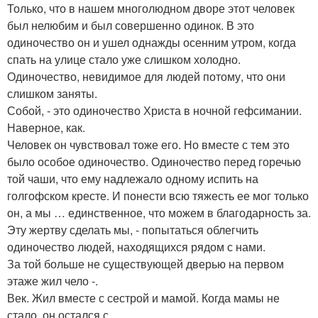
Только, что в нашем многолюдном дворе этот человек
был нелюбим и был совершенно одинок. В это
одиночество он и ушел однажды осенним утром, когда
спать на улице стало уже слишком холодно.
Одиночество, невидимое для людей потому, что они
слишком заняты.
Собой, - это одиночество Христа в ночной гефсимании.
Наверное, как.
Человек он чувствовал тоже его. Но вместе с тем это
было особое одиночество. Одиночество перед горечью
той чаши, что ему надлежало одному испить на
голгофском кресте. И понести всю тяжесть ее мог только
он, а мы … единственное, что можем в благодарность за.
Эту жертву сделать мы, - попытаться облегчить
одиночество людей, находящихся рядом с нами.
За той больше не существующей дверью на первом
этаже жил чело -.
Век. Жил вместе с сестрой и мамой. Когда мамы не
стало, он остался с.