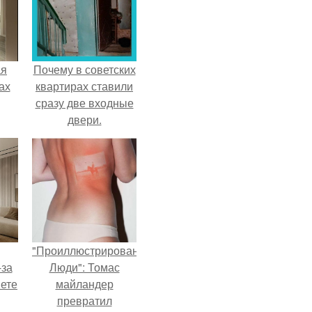
ая
Почему в советских
ах
квартирах ставили
сразу две входные
двери.
"Проиллюстрированные
-за
Люди": Томас
яете
майландер
превратил