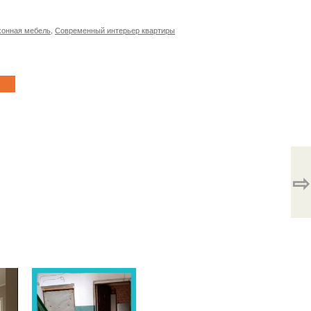
хонная мебель
,
Современный интерьер квартиры
⇨