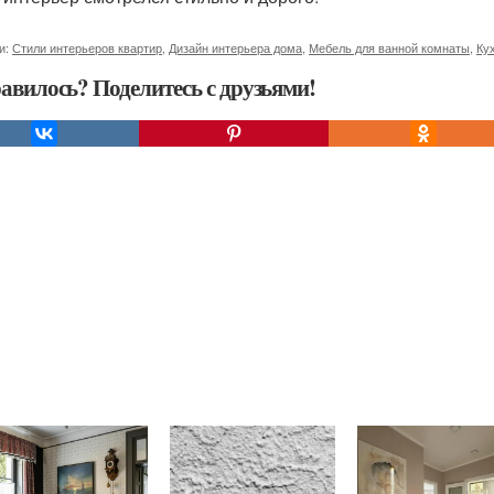
и:
Стили интерьеров квартир
,
Дизайн интерьера дома
,
Мебель для ванной комнаты
,
Ку
авилось? Поделитесь с друзьями!