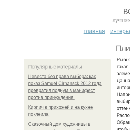
В
лучшие 
главная
интерь
Пли
Рыбья
такая
Популярные материалы
элеме
Невеста без права выбора: как
Данна
показ Samuel Cirnansck 2012 года
интер
превратил подиум в манифест
Напри
против принуждения.
выбир
Кирпич в прихожей и на кухне
оттен
поклеила.
Распо
Обращ
Сказочный дом художницы в
чтобы