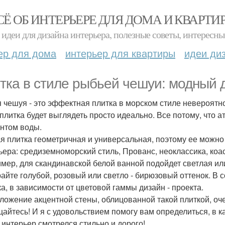
СЁ ОБ ИНТЕРЬЕРЕ ДЛЯ ДОМА И КВАРТИ
идеи для дизайна интерьера, полезные советы, интересны
ер для дома
интерьер для квартиры
идеи ди
тка в стиле рыбьей чешуи: модный д
 чешуя - это эффектная плитка в морском стиле невероятно
 плитка будет выглядеть просто идеально. Все потому, что 
нтом воды.
я плитка геометричная и универсальная, поэтому ее можно
ьера: средиземноморский стиль, Прованс, неоклассика, коас
мер, для скандинавской белой ванной подойдет светлая или
айте голубой, розовый или светло - бирюзовый оттенок. В
ка, в зависимости от цветовой гаммы дизайн - проекта.
ложение акцентной стены, облицованной такой плиткой, оч
айтесь! И я с удовольствием помогу вам определиться, в к
 интерьер смотрелся стильно и дорого!