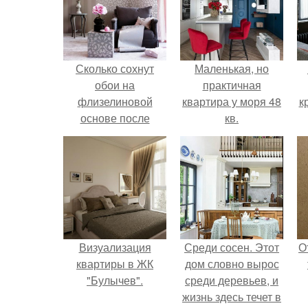
Сколько сохнут
Маленькая, но
обои на
практичная
флизелиновой
квартира у моря 48
к
основе после
кв.
поклейки. Когда
высохнет клей?
Визуализация
Среди сосен. Этот
О
квартиры в ЖК
дом словно вырос
"Булычев".
среди деревьев, и
жизнь здесь течет в