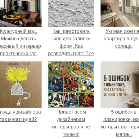
Культурный код.
Как приготовить
Уютная светл
Можно сделать
гипс для заливки
квартира в луч
расивый интерьер
форм. Как
солнца.
практически где
разводить гипс: Все
угодно.
о приготовлении
идеального
раствора
ткуда у дизайнера
Привет всем
5 ошибок в
так много идей?
дизайнерам
планировке, из
интерьеров и не
которых вы тер
только!
метры.