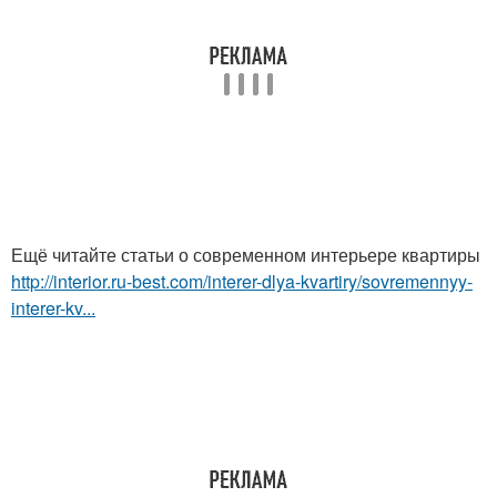
Ещё читайте статьи о современном интерьере квартиры
http://interior.ru-best.com/interer-dlya-kvartiry/sovremennyy-
interer-kv...