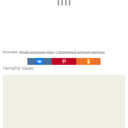
Категории:
Дизайн интерьера дома
,
Современный интерьер квартиры
Читайте также
Как украшали дома на Руси. Резьба на Руси. Традиция
украшать дома резьбой возникла на Руси, вероятно, еще